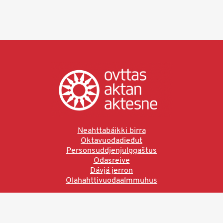
Neahttabáikki birra
Oktavuođadieđut
Personsuddjenjulggaštus
Ođasreive
Dávjá jerron
Olahahttivuođaalmmuhus
Ved å bruke denne siden aksepterer du brukervilkårne.
Les vår personvernerklæring
Ovttas | Aktan | Aktesne