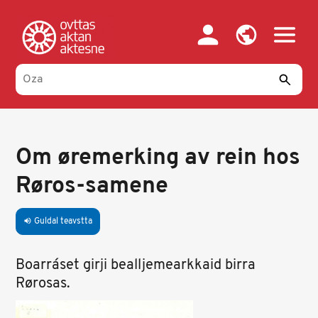
Skip
to
main
content
Om øremerking av rein hos
Røros-samene
Guldal teavstta
volume_up
Boarráset girji bealljemearkkaid birra
Rørosas.