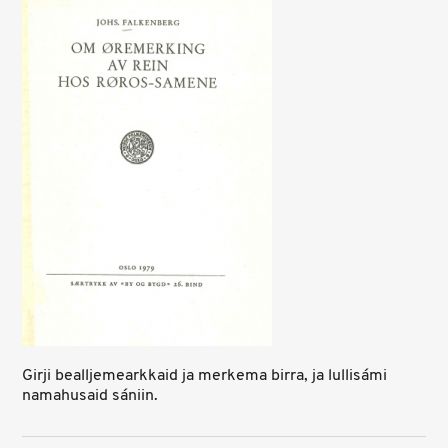
Girji bealljemearkkaid ja merkema birra, ja lullisámi
namahusaid sániin.