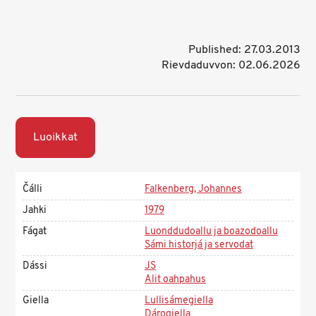
Published: 27.03.2013
Rievdaduvvon: 02.06.2026
Luoikkat
Čálli
Falkenberg, Johannes
Jahki
1979
Fágat
Luonddudoallu ja boazodoallu
Sámi historjá ja servodat
Dássi
JS
Alit oahpahus
Giella
Lullisámegiella
Dárogiella