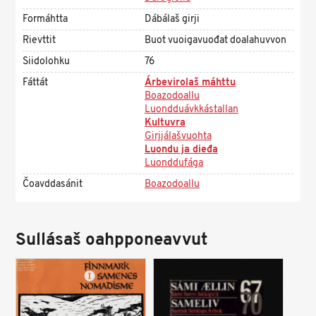
Formáhtta
Dábálaš girji
Rievttit
Buot vuoigavuođat doalahuvvon
Siidolohku
76
Fáttát
Árbevirolaš máhttu
Boazodoallu
Luondduávkkástallan
Kultuvra
Girjjálašvuohta
Luondu ja dieđa
Luonddufága
Čoavddasánit
Boazodoallu
Sullásaš oahpponeavvut