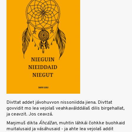
Divttat addet jávohuvvon nissoniidda jiena. Divttat
govvidit mo lea vejolaš veahkaválddálaš dilis birgehallat,
ja ceavzit. Jos ceavzá.
Maŋimuš dikta
Áhcážan,
muhtin láhkái čohkke buohkaid
muitalusaid ja vásáhusaid - ja ahte lea vejolaš addit