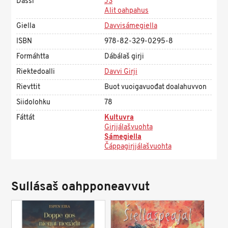
Dássi
JS
Alit oahpahus
Giella
Davvisámegiella
ISBN
978-82-329-0295-8
Formáhtta
Dábálaš girji
Riektedoalli
Davvi Girji
Rievttit
Buot vuoigavuođat doalahuvvon
Siidolohku
78
Fáttát
Kultuvra
Girjjálašvuohta
Sámegiella
Čáppagirjjálašvuohta
Sullásaš oahpponeavvut