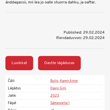
ánddagassii, mii lea jo oalle stuorra dahku, ja oaffar.
Published: 29.02.2024
Rievdaduvvon: 29.02.2024
Luoikkat
Oastte lágádusas
Čálli
Buljo, Karen Anne
Lágádus
Davvi Girji
Jahki
2023
Fágat
Sámegiella 1