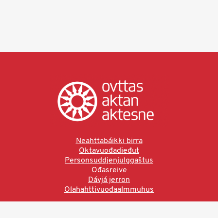
Neahttabáikki birra
Oktavuođadieđut
Personsuddjenjulggaštus
Ođasreive
Dávjá jerron
Olahahttivuođaalmmuhus
Ved å bruke denne siden aksepterer du brukervilkårne.