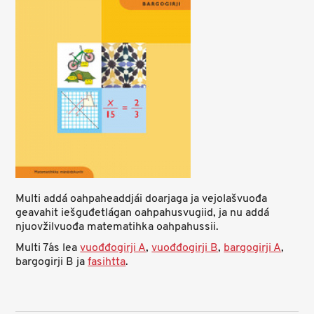
Multi addá oahpaheaddjái doarjaga ja vejolašvuođa
geavahit iešguđetlágan oahpahusvugiid, ja nu addá
njuovžilvuođa matematihka oahpahussii.
Multi 7´as lea
vuođđogirji A
,
vuođđogirji B
,
bargogirji A
,
bargogirji B ja
fasihtta
.