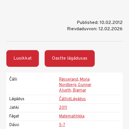
Published: 10.02.2012
Rievdaduvvon: 12.02.2026
Luoikkat
Oastte lágádusas
Čálli
Røsseland, Mona
Nordberg, Gunnar
Alseth, Bjørnar
Lágádus
ČálliidLágádus
Jahki
2011
Fágat
Matematihkka
Dássi
5-7