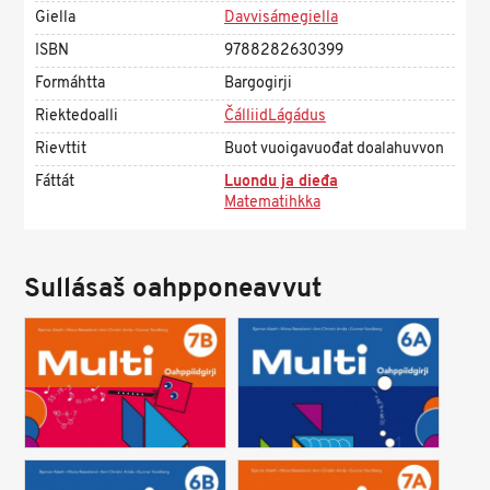
Giella
Davvisámegiella
ISBN
9788282630399
Formáhtta
Bargogirji
Riektedoalli
ČálliidLágádus
Rievttit
Buot vuoigavuođat doalahuvvon
Fáttát
Luondu ja dieđa
Matematihkka
Sullásaš oahpponeavvut