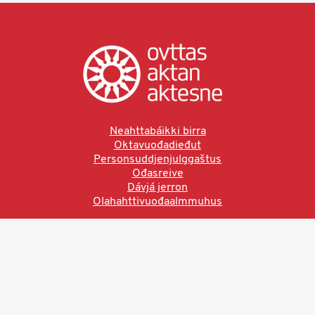
Neahttabáikki birra
Oktavuođadieđut
Personsuddjenjulggaštus
Ođasreive
Dávjá jerron
Olahahttivuođaalmmuhus
Ved å bruke denne siden aksepterer du brukervilkårne.
Les vår personvernerklæring
Ovttas | Aktan | Aktesne
Sámi allaskuvla, Hánnoluohkká 45
OK
N-9520 Guovdageaidnu