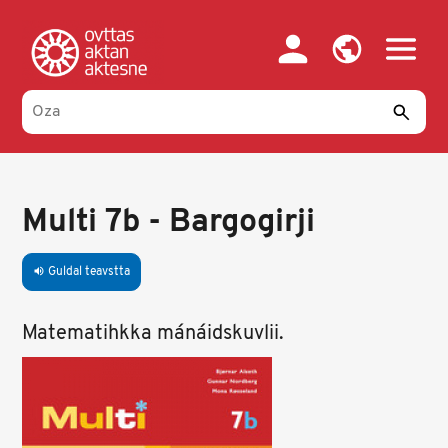
Skip
to
main
content
Multi 7b - Bargogirji
Guldal teavstta
volume_up
Matematihkka mánáidskuvlii.