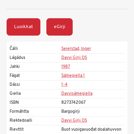
Luoikkat
eGirji
Čálli
Seierstad, Inger
Lágádus
Davvi Girji OS
Jahki
1987
Fágat
Sámegiella 1
Dássi
1-4
Giella
Davvisámegiella
ISBN
8273742067
Formáhtta
Bargogirji
Riektedoalli
Davvi Girji OS
Rievttit
Buot vuoigavuođat doalahuvvon