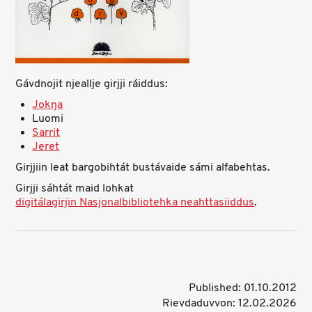
Gávdnojit njeallje girjji ráiddus:
Jokŋa
Luomi
Sarrit
Jeret
Girjjiin leat bargobihtát bustávaide sámi alfabehtas.
Girjji sáhtát maid lohkat
digitálagirjin Nasjonalbibliotehka neahttasiiddus
.
Published: 01.10.2012
Rievdaduvvon: 12.02.2026