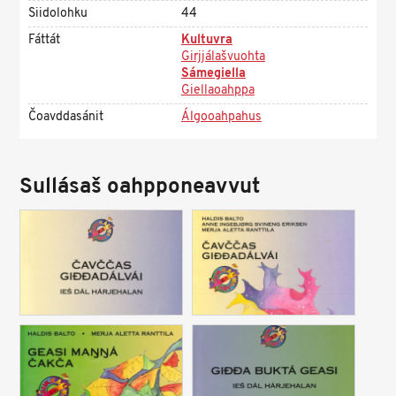
Siidolohku
44
Fáttát
Kultuvra
Girjjálašvuohta
Sámegiella
Giellaoahppa
Čoavddasánit
Álgooahpahus
Sullásaš oahpponeavvut