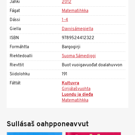
Jahki
2012
Fágat
Matematihkka
Dássi
1-4
Giella
Davvisámegiella
ISBN
9789524412322
Formáhtta
Bargogirji
Riektedoalli
Suoma Sámediggi
Rievttit
Buot vuoigavuođat doalahuvvon
Siidolohku
191
Fáttát
Kultuvra
Girjjálašvuohta
Luondu ja dieđa
Matematihkka
Sullásaš oahpponeavvut