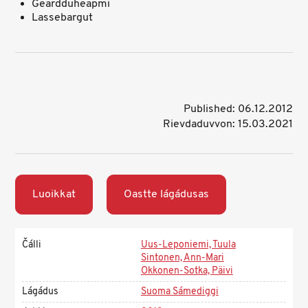
Geardduheapmi
Lassebargut
Published: 06.12.2012
Rievdaduvvon: 15.03.2021
Luoikkat
Oastte lágádusas
Čálli
Uus-Leponiemi, Tuula
Sintonen, Ann-Mari
Okkonen-Sotka, Päivi
Lágádus
Suoma Sámediggi