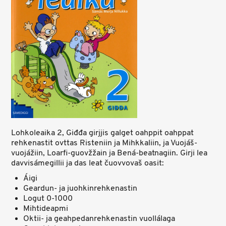
Lohkoleaika 2, Giđđa girjjis galget oahppit oahppat
rehkenastit ovttas Risteniin ja Mihkkaliin, ja Vuojáš-
vuojážiin, Loarfi-guovžžain ja Bená-beatnagiin. Girji lea
davvisámegillii ja das leat čuovvovaš oasit:
Áigi
Geardun- ja juohkinrehkenastin
Logut 0-1000
Mihtideapmi
Oktii- ja geahpedanrehkenastin vuollálaga