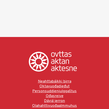
Neahttabáikki birra
Oktavuođadieđut
Personsuddjenjulggaštus
Ođasreive
Dávjá jerron
Olahahttivuođaalmmuhus