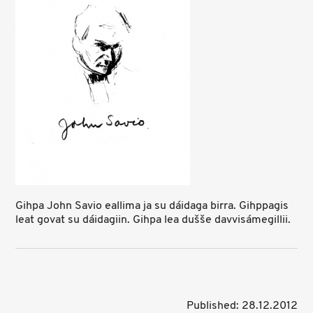
Gihpa John Savio eallima ja su dáidaga birra. Gihppagis
leat govat su dáidagiin. Gihpa lea dušše davvisámegillii.
Published: 28.12.2012