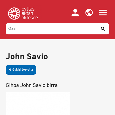
Skip
to
main
content
John Savio
Guldal teavstta
volume_up
Gihpa John Savio birra