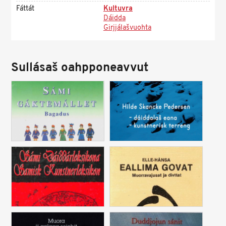
Fáttát
Kultuvra
Dáidda
Girjjálašvuohta
Sullásaš oahpponeavvut