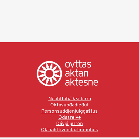
Neahttabáikki birra
Oktavuođadieđut
Personsuddjenjulggaštus
Ođasreive
Dávjá jerron
Olahahttivuođaalmmuhus