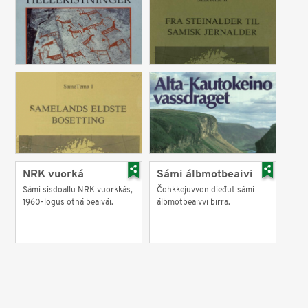
NRK vuorká
Sámi álbmotbeaivi
Sámi sisdoallu NRK vuorkkás,
Čohkkejuvvon dieđut sámi
1960-logus otná beaivái.
álbmotbeaivvi birra.