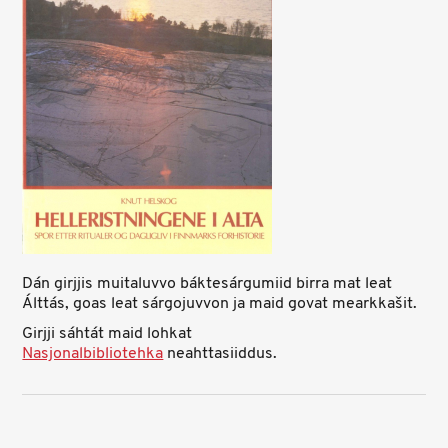
Dán girjjis muitaluvvo báktesárgumiid birra mat leat
Álttás, goas leat sárgojuvvon ja maid govat mearkkašit.
Girjji sáhtát maid lohkat
Nasjonalbibliotehka
neahttasiiddus.