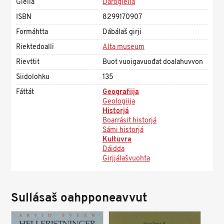
Giella
Dárogiella
ISBN
8299170907
Formáhtta
Dábálaš girji
Riektedoalli
Alta museum
Rievttit
Buot vuoigavuođat doalahuvvon
Siidolohku
135
Fáttát
Geografiija
Geologiija
Historjá
Boarrásit historjá
Sámi historjá
Kultuvra
Dáidda
Girjjálašvuohta
Sullásaš oahpponeavvut