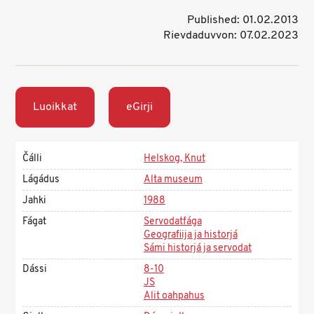
Published: 01.02.2013
Rievdaduvvon: 07.02.2023
Luoikkat
eGirji
Čálli
Helskog, Knut
Lágádus
Alta museum
Jahki
1988
Fágat
Servodatfága
Geografiija ja historjá
Sámi historjá ja servodat
Dássi
8-10
JS
Alit oahpahus