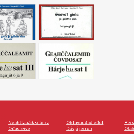
Neahttabáikki birra
Oktavuođadieđut
Pers
Ođasreive
Dávjá jerron
Ola