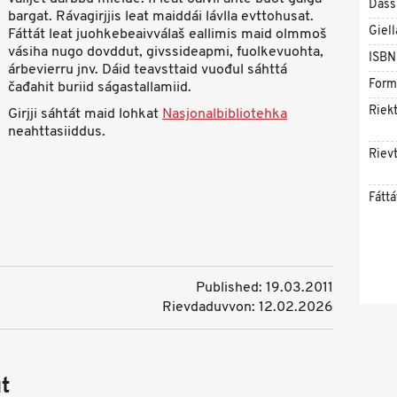
Dáss
bargat. Rávagirjjis leat maiddái lávlla evttohusat.
Giell
Fáttát leat juohkebeaivválaš eallimis maid olmmoš
vásiha nugo dovddut, givssideapmi, fuolkevuohta,
ISBN
árbevierru jnv. Dáid teavsttaid vuođul sáhttá
Form
čađahit buriid ságastallamiid.
Riekt
Girjji sáhtát maid lohkat
Nasjonalbibliotehka
neahttasiiddus.
Rievt
Fáttá
Published: 19.03.2011
Rievdaduvvon: 12.02.2026
t