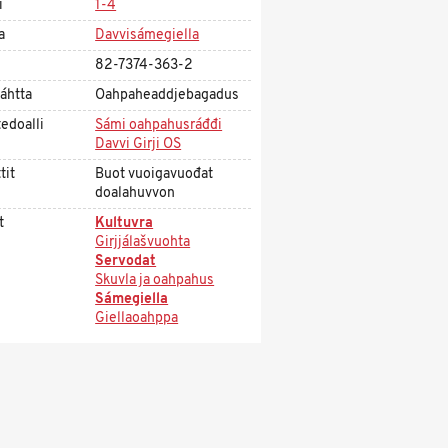
i
1-4
a
Davvisámegiella
82-7374-363-2
áhtta
Oahpaheaddjebagadus
edoalli
Sámi oahpahusráđđi
Davvi Girji OS
tit
Buot vuoigavuođat
doalahuvvon
t
Kultuvra
Girjjálašvuohta
Servodat
Skuvla ja oahpahus
Sámegiella
Giellaoahppa