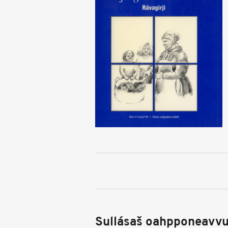
Sullásaš oahpponeavvu