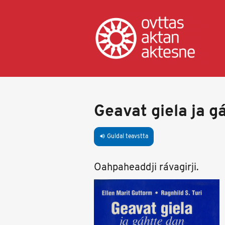
Skip
to
main
content
Geavat giela ja g
Guldal teavstta
volume_up
Oahpaheaddji rávagirji.