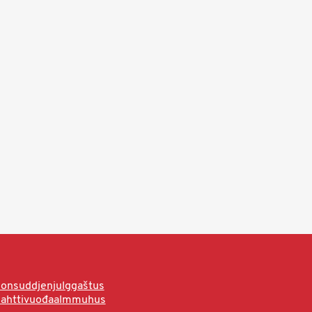
onsuddjenjulggaštus
hahttivuođaalmmuhus