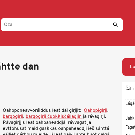
áhtte dan
Lu
Čálli
Lágá
Oahpponeavvoráiddus leat dál girjjit:
Oahppigirji
,
bargogirji
,
bargogirji čuokkisčállagiin
ja rávagirji.
Jahk
Rávagirjjis leat oahpaheaddjái rávvagat ja
Fága
evttohusat maid gaskkas oahpaheaddji ieš sáhttá
válljet dárbbu mielde. Ii leat oaivil ahte buot galgá