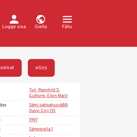
Logge sisa
Giella
Fállu
oikkat
eGirji
Turi, Ragnhild S.
Guttorm, Ellen Marit
dus
Sámi oahpahusráđđi
Davvi Girji OS
i
1997
t
Sámegiella 1