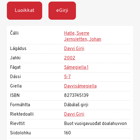
Luoikkat
eGirji
Čálli
Hatle, Sverre
Jernsletten, Johan
Lágádus
Davvi Girji
Jahki
2002
Fágat
Sámegiella 1
Dássi
5-7
Giella
Davvisámegiella
ISBN
8273745139
Formáhtta
Dábálaš girji
Riektedoalli
Davvi Girji
Rievttit
Buot vuoigavuođat doalahuvvon
Siidolohku
160