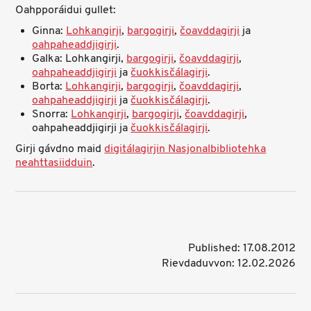
Oahpporáidui gullet:
Ginna:
Lohkangirji
,
bargogirji
,
čoavddagirji
ja
oahpaheaddjigirji
.
Galka: Lohkangirji,
bargogirji
,
čoavddagirji
,
oahpaheaddjigirji
ja
čuokkisčálagirji
.
Borta:
Lohkangirji
,
bargogirji
,
čoavddagirji
,
oahpaheaddjigirji
ja
čuokkisčálagirji
.
Snorra:
Lohkangirji
,
bargogirji
,
čoavddagirji
,
oahpaheaddjigirji ja
čuokkisčálagirji
.
Girji gávdno maid
digitálagirjin Nasjonalbibliotehka
neahttasiidduin
.
Published: 17.08.2012
Rievdaduvvon: 12.02.2026