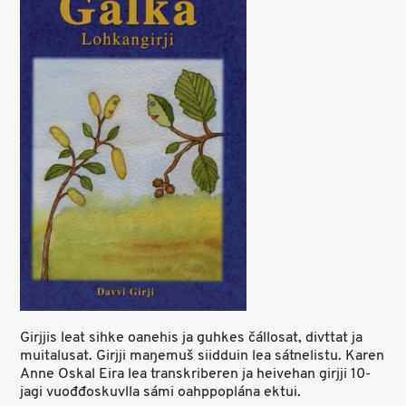
Girjjis leat sihke oanehis ja guhkes čállosat, divttat ja
muitalusat. Girjji maŋemuš siidduin lea sátnelistu. Karen
Anne Oskal Eira lea transkriberen ja heivehan girjji 10-
jagi vuođđoskuvlla sámi oahppoplána ektui.