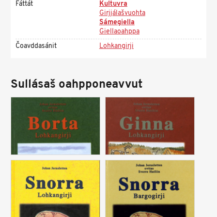
Fáttát
Kultuvra
Girjjálašvuohta
Sámegiella
Giellaoahppa
Čoavddasánit
Lohkangirji
Sullásaš oahpponeavvut