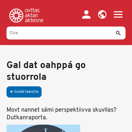
Skip
to
main
content
Gal dat oahppá go
stuorrola
Guldal teavstta
volume_up
Movt nannet sámi perspektiivva skuvllas?
Dutkanraporta.