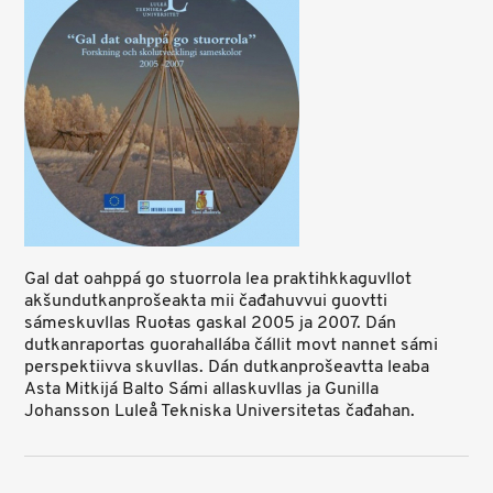
Gal dat oahppá go stuorrola lea praktihkkaguvllot
akšundutkanprošeakta mii čađahuvvui guovtti
sámeskuvllas Ruoŧas gaskal 2005 ja 2007. Dán
dutkanraportas guorahallába čállit movt nannet sámi
perspektiivva skuvllas. Dán dutkanprošeavtta leaba
Asta Mitkijá Balto Sámi allaskuvllas ja Gunilla
Johansson Luleå Tekniska Universitetas čađahan.