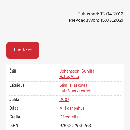
Published: 13.04.2012
Rievdaduvvon: 15.03.2021
Luoikkat
Čálli
Johansson, Gunilla
Balto, Asta
Lágádus
Sámi allaskuvla
Luleå universitet
Jahki
2007
Dássi
Alit oahpahus
Giella
Dárogiella
ISBN
9788277980263