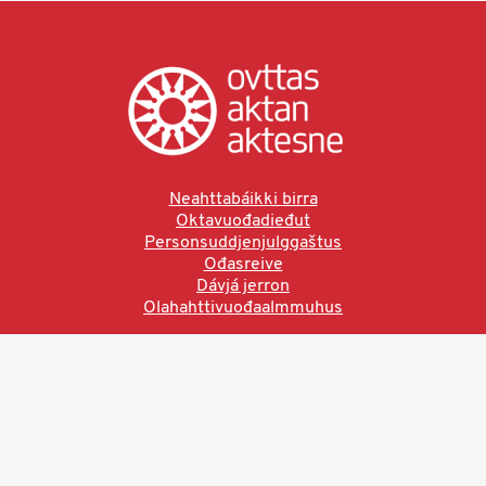
Neahttabáikki birra
Oktavuođadieđut
Personsuddjenjulggaštus
Ođasreive
Dávjá jerron
Olahahttivuođaalmmuhus
Ved å bruke denne siden aksepterer du brukervilkårne.
Les vår personvernerklæring
Ovttas | Aktan | Aktesne
Sámi allaskuvla, Hánnoluohkká 45
OK
N-9520 Guovdageaidnu