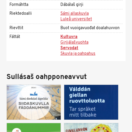
Formáhtta
Dábálaš girji
Riektedoalli
Sámi allaskuvla
Luleå universitet
Rievttit
Buot vuoigavuođat doalahuvvon
Fáttát
Kultuvra
Girjjálašvuohta
Servodat
Skuvla ja oahpahus
Sullásaš oahpponeavvut