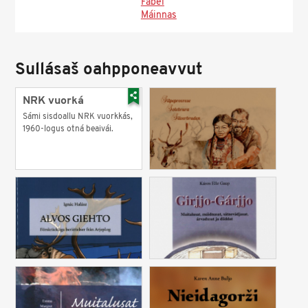
Fábel
Máinnas
Sullásaš oahpponeavvut
NRK vuorká
Sámi sisdoallu NRK vuorkkás,
1960-logus otná beaivái.