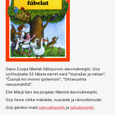
Oassi Esopa fábelat čállojuvvon davvisámegilii. Girji
sisttisdoalla 32 fábela earret eará "Vuoražas ja rieban",
"Čuonjá mii monnii gollemoni", "Oktavuohta
nanusmahttá".
Elle Márjá Vars lea jorgalan fábeliid davvisámegillii.
Girji heive sihke mánáide, nuoraide ja rávisolbmuide.
Girji gávdno maid
julevsámegillii
ja
lullisámegillii
.