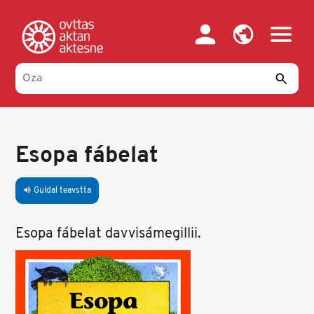
Skip
to
main
content
Esopa fábelat
Guldal teavstta
volume_up
Esopa fábelat davvisámegillii.