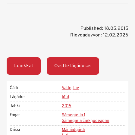
Published: 18.05.2015
Rievdaduvvon: 12.02.2026
Luoikkat
Oastte lágádusas
Čálli
Vatle, Liv
Lágádus
Iđut
Jahki
2015
Fágat
Sámegiella 1
Sámegiela čiekŋudeapmi
Dássi
Mánáidgárdi