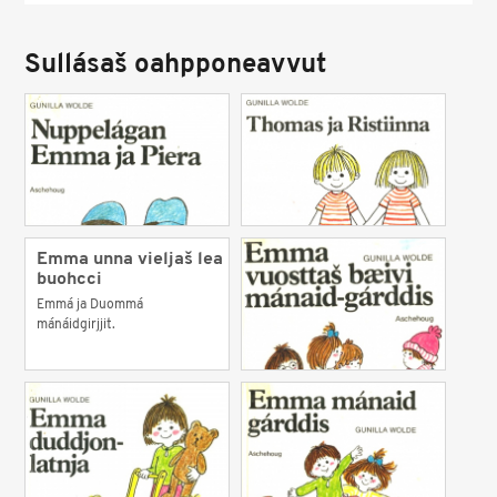
Sullásaš oahpponeavvut
Emma unna vieljaš lea
buohcci
Emmá ja Duommá
mánáidgirjjit.