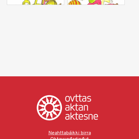
Neahttabáikki birra