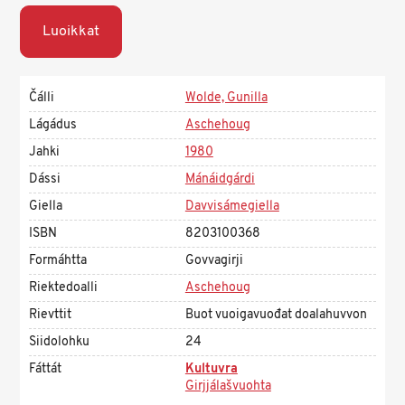
Luoikkat
Čálli
Wolde, Gunilla
Lágádus
Aschehoug
Jahki
1980
Dássi
Mánáidgárdi
Giella
Davvisámegiella
ISBN
8203100368
Formáhtta
Govvagirji
Riektedoalli
Aschehoug
Rievttit
Buot vuoigavuođat doalahuvvon
Siidolohku
24
Fáttát
Kultuvra
Girjjálašvuohta