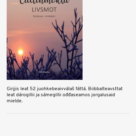
Girjjis leat 52 juohkebeaivválaš fáttá. Biibbalteavsttat
leat dárogillii ja sámegillii ođđaseamos jorgalusaid
mielde.