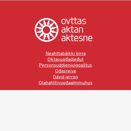
Neahttabáikki birra
Oktavuođadieđut
Personsuddjenjulggaštus
Ođasreive
Dávjá jerron
Olahahttivuođaalmmuhus
Ved å bruke denne siden aksepterer du brukervilkårne.
Les vår personvernerklæring
Ovttas | Aktan | Aktesne
Sámi allaskuvla, Hánnoluohkká 45
OK
N-9520 Guovdageaidnu