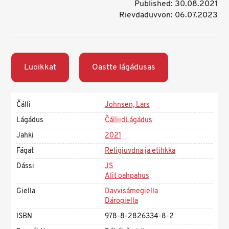
Published: 30.08.2021
Rievdaduvvon: 06.07.2023
Luoikkat
Oastte lágádusas
Čálli
Johnsen, Lars
Lágádus
ČálliidLágádus
Jahki
2021
Fágat
Religiuvdna ja etihkka
Dássi
JS
Alit oahpahus
Giella
Davvisámegiella
Dárogiella
ISBN
978-8-2826334-8-2