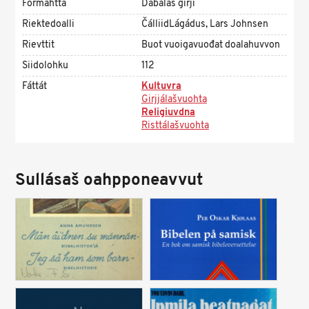
Formáhtta
Dábálaš girji
Riektedoalli
ČálliidLágádus, Lars Johnsen
Rievttit
Buot vuoigavuođat doalahuvvon
Siidolohku
112
Fáttát
Kultuvra
Girjjálašvuohta
Religiuvdna
Risttálašvuohta
Sullásaš oahpponeavvut