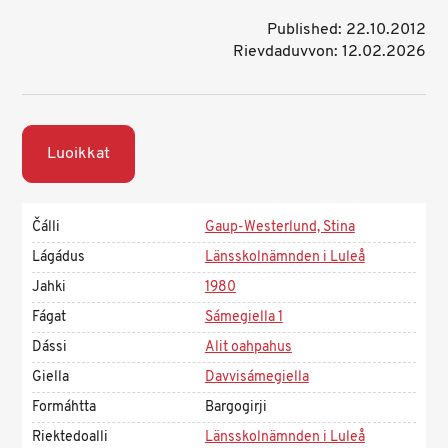
Published: 22.10.2012
Rievdaduvvon: 12.02.2026
Luoikkat
Čálli
Gaup-Westerlund, Stina
Lágádus
Länsskolnämnden i Luleå
Jahki
1980
Fágat
Sámegiella 1
Dássi
Alit oahpahus
Giella
Davvisámegiella
Formáhtta
Bargogirji
Riektedoalli
Länsskolnämnden i Luleå