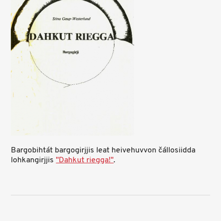
Bargobihtát bargogirjjis leat heivehuvvon čállosiidda
lohkangirjjis
"Dahkut riegga!"
.