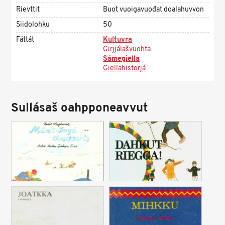
Rievttit
Buot vuoigavuođat doalahuvvon
Siidolohku
50
Fáttát
Kultuvra
Girjjálašvuohta
Sámegiella
Giellahistorjá
Sullásaš oahpponeavvut