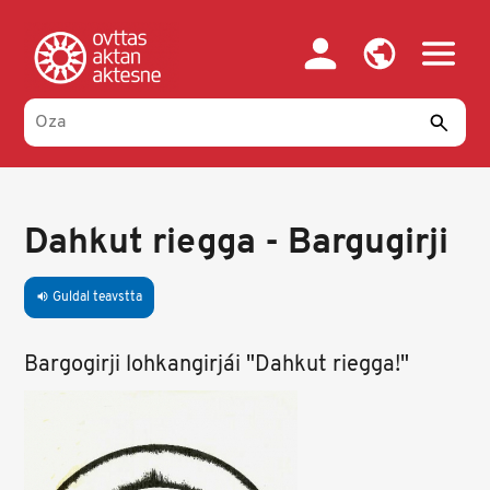
Skip
to
main
content
Dahkut riegga - Bargugirji
Guldal teavstta
volume_up
Bargogirji lohkangirjái "Dahkut riegga!"