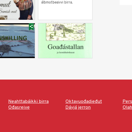
álbmotbeaivvi birra.
Neahttabáikki birra
Oktavuođadieđut
Pers
Ođasreive
Dávjá jerron
Ola