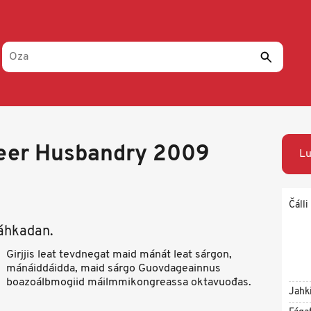
deer Husbandry 2009
Lu
Čálli
ráhkadan.
Girjjis leat tevdnegat maid mánát leat sárgon,
mánáiddáidda, maid sárgo Guovdageainnus
boazoálbmogiid máilmmikongreassa oktavuođas.
Jahk