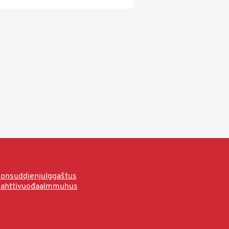
onsuddjenjulggaštus
hahttivuođaalmmuhus