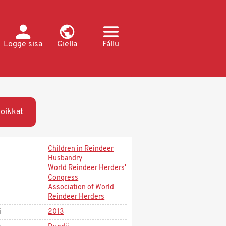
Logge sisa
Giella
Fállu
oikkat
Children in Reindeer
Husbandry
World Reindeer Herders'
Congress
Association of World
Reindeer Herders
i
2013