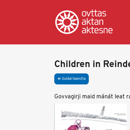
Skip
to
main
content
Children in Rein
Guldal teavstta
volume_up
Govvagirji maid mánát leat 