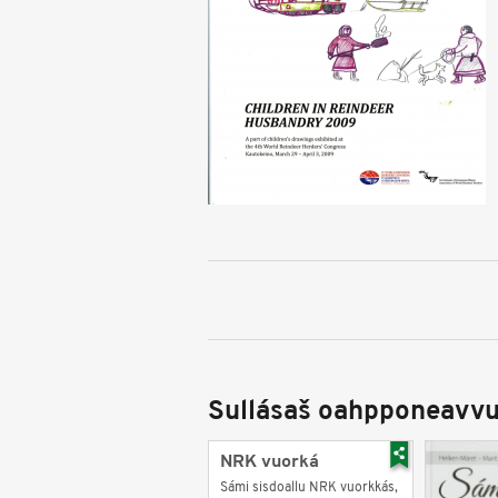
Sullásaš oahpponeavvu
NRK vuorká
Sámi sisdoallu NRK vuorkkás,