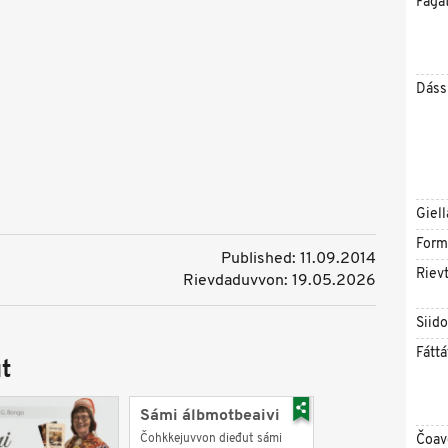
Fága
Dáss
Giell
Form
Published: 11.09.2014
Rievt
Rievdaduvvon: 19.05.2026
Siid
Fáttá
t
Sámi álbmotbeaivi
Čohkkejuvvon dieđut sámi
Čoav