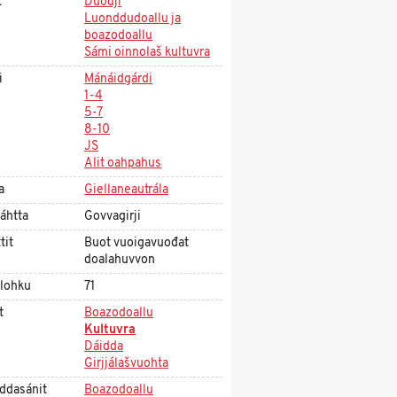
t
Duodji
Luonddudoallu ja
boazodoallu
Sámi oinnolaš kultuvra
i
Mánáidgárdi
1-4
5-7
8-10
JS
Alit oahpahus
a
Giellaneautrála
áhtta
Govvagirji
tit
Buot vuoigavuođat
doalahuvvon
olohku
71
t
Boazodoallu
Kultuvra
Dáidda
Girjjálašvuohta
ddasánit
Boazodoallu