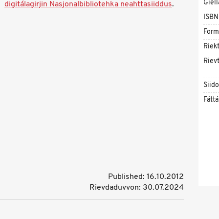
Giell
digitálagirjin Nasjonalbibliotehka neahttasiiddus
.
ISBN
Form
Riekt
Rievt
Siid
Fáttá
Published: 16.10.2012
Rievdaduvvon: 30.07.2024