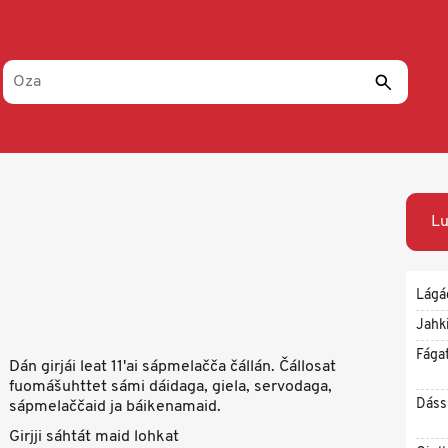
Lu
Lágá
Jahk
Fága
Dán girjái leat 11'ai sápmelačča čállán. Čállosat
fuomášuhttet sámi dáidaga, giela, servodaga,
Dáss
sápmelaččaid ja báikenamaid.
Girjji sáhtát maid lohkat