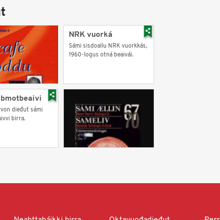
t
NRK vuorká
Sámi sisdoallu NRK vuorkkás,
1960-logus otná beaivái.
lbmotbeaivi
von dieđut sámi
vvi birra.