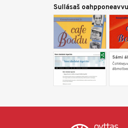
Sullásaš oahpponeavvu
Sámi á
Čohkkejuv
álbmotbeai