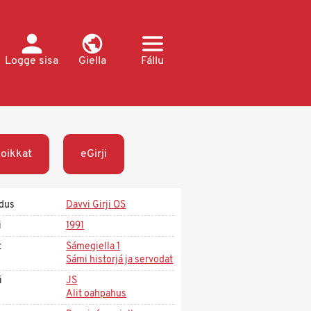
Logge sisa
Giella
Fállu
oikkat
eGirji
dus
Davvi Girji OS
i
1991
t
Sámegiella 1
Sámi historjá ja servodat
i
JS
Alit oahpahus