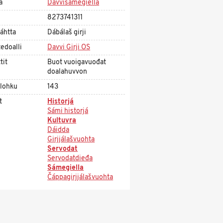
a
Davvisámegiella
8273741311
áhtta
Dábálaš girji
edoalli
Davvi Girji OS
tit
Buot vuoigavuođat
doalahuvvon
olohku
143
t
Historjá
Sámi historjá
Kultuvra
Dáidda
Girjjálašvuohta
Servodat
Servodatdieđa
Sámegiella
Čáppagirjjálašvuohta