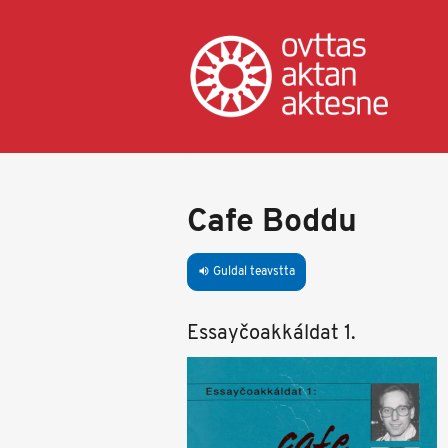
Skip
to
main
content
Cafe Boddu
Guldal teavstta
volume_up
Essayčoakkáldat 1.