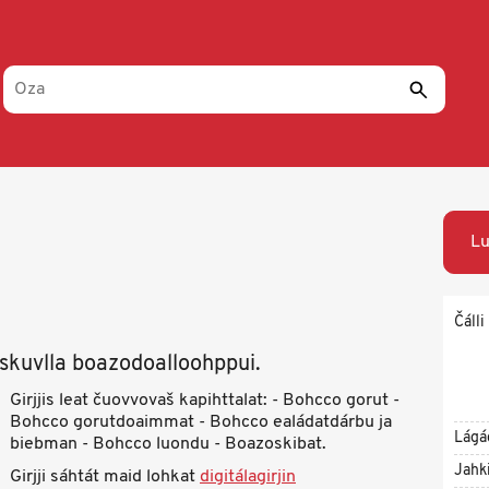
Lu
Čálli
askuvlla boazodoalloohppui.
Girjjis leat čuovvovaš kapihttalat: - Bohcco gorut -
Bohcco gorutdoaimmat - Bohcco ealádatdárbu ja
Lágá
biebman - Bohcco luondu - Boazoskibat.
Jahk
Girjji sáhtát maid lohkat
digitálagirjin