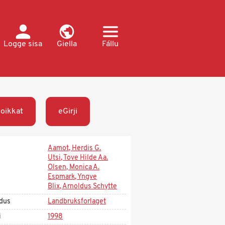
Logge sisa
Giella
Fállu
oikkat
eGirji
Aamot, Herdis G.
Utsi, Tove Hilde Aa.
Olsen, Monica A.
Espmark, Yngve
Blix, Arnoldus Schytte
dus
Landbruksforlaget
i
1998