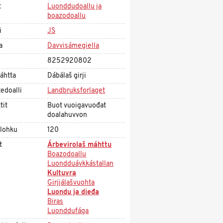
t
Luonddudoallu ja
boazodoallu
i
JS
a
Davvisámegiella
8252920802
áhtta
Dábálaš girji
edoalli
Landbruksforlaget
tit
Buot vuoigavuođat
doalahuvvon
olohku
120
t
Árbevirolaš máhttu
Boazodoallu
Luondduávkkástallan
Kultuvra
Girjjálašvuohta
Luondu ja dieđa
Biras
Luonddufága