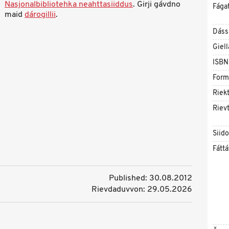
Nasjonalbibliotehka neahttasiiddus
. Girji gávdno
Fága
maid
dárogillii
.
Dáss
Giell
ISBN
Form
Riekt
Rievt
Siid
Fáttá
Published: 30.08.2012
Rievdaduvvon: 29.05.2026