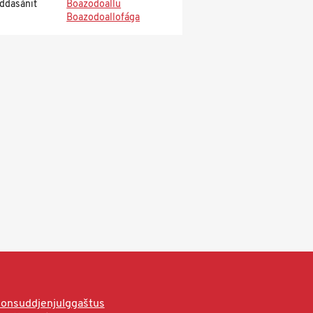
ddasánit
Boazodoallu
Boazodoallofága
onsuddjenjulggaštus