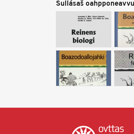
Sullásaš oahpponeavvu