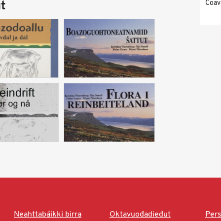
Čoav
t
Neahttabáikki birra
Oktavuođadieđut
Pers