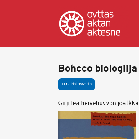
Skip
to
main
content
Bohcco biologiija
Guldal teavstta
volume_up
Girji lea heivehuvvon joatkk