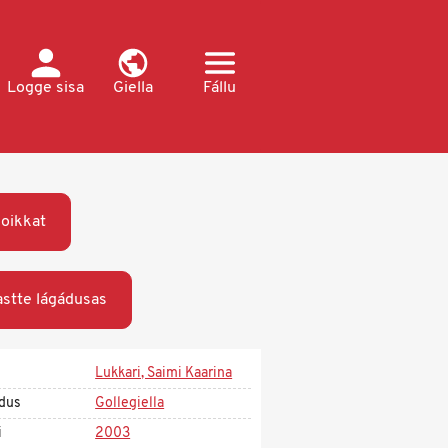
Logge sisa
Giella
Fállu
oikkat
stte lágádusas
Lukkari, Saimi Kaarina
dus
Gollegiella
i
2003