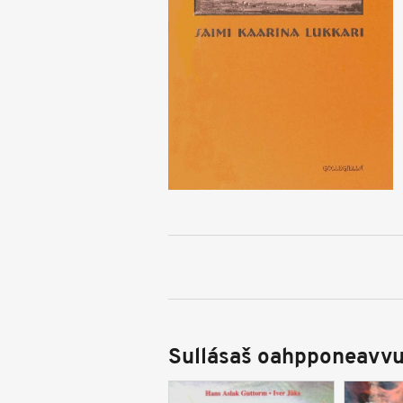
Sullásaš oahpponeavvu