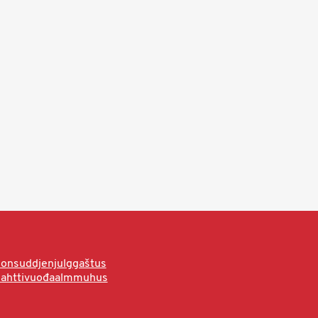
onsuddjenjulggaštus
hahttivuođaalmmuhus