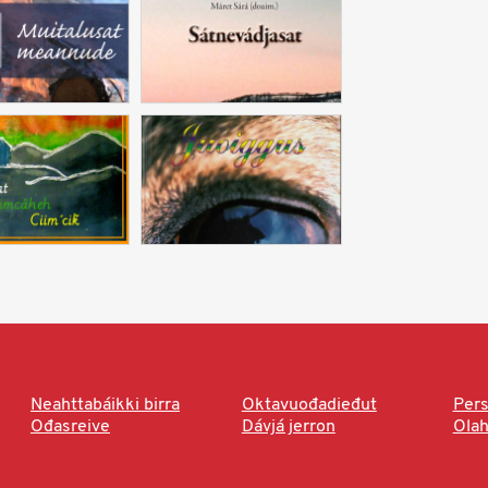
Neahttabáikki birra
Oktavuođadieđut
Pers
Ođasreive
Dávjá jerron
Ola