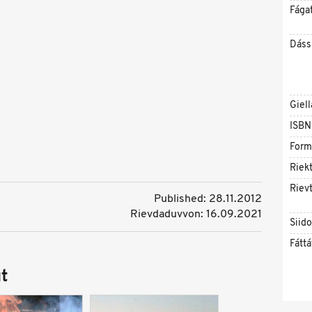
Fága
Dáss
Giell
ISBN
Form
Riekt
Rievt
Published: 28.11.2012
Rievdaduvvon: 16.09.2021
Siid
Fáttá
t