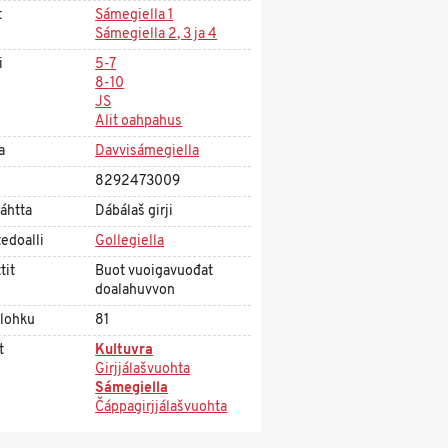
t
Sámegiella 1
Sámegiella 2, 3 ja 4
i
5-7
8-10
JS
Alit oahpahus
a
Davvisámegiella
8292473009
áhtta
Dábálaš girji
edoalli
Gollegiella
tit
Buot vuoigavuođat
doalahuvvon
olohku
81
t
Kultuvra
Girjjálašvuohta
Sámegiella
Čáppagirjjálašvuohta