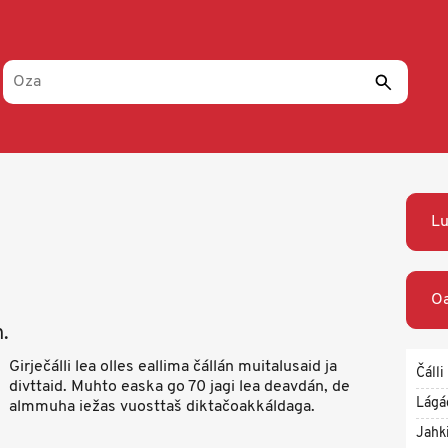
Lu
Oa
.
Girječálli lea olles eallima čállán muitalusaid ja
Čálli
divttaid. Muhto easka go 70 jagi lea deavdán, de
Lágá
almmuha iežas vuosttaš diktačoakkáldaga.
Jahk