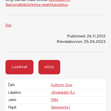
Girjji sáhtát maid lohkat
digitálagirjin
Nasjonalbibliotehka neahttasiiddus
.
Del
Published: 26.11.2012
Rievdaduvvon: 25.04.2023
Luoikkat
eGirji
Čálli
Guttorm, Eino
Lágádus
Jårgalæddji Å.s
Jahki
1986
Fágat
Sámegiella 1