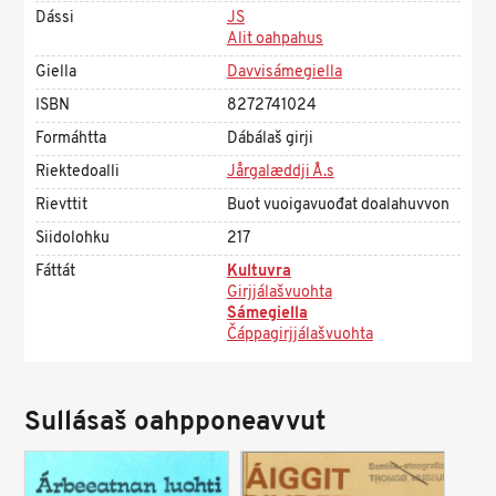
Dássi
JS
Alit oahpahus
Giella
Davvisámegiella
ISBN
8272741024
Formáhtta
Dábálaš girji
Riektedoalli
Jårgalæddji Å.s
Rievttit
Buot vuoigavuođat doalahuvvon
Siidolohku
217
Fáttát
Kultuvra
Girjjálašvuohta
Sámegiella
Čáppagirjjálašvuohta
Sullásaš oahpponeavvut