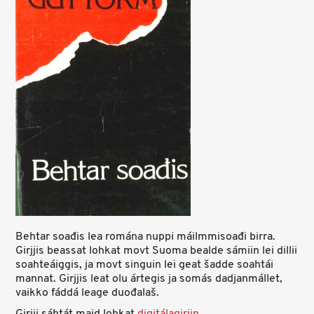
Behtar soađis lea romána nuppi máilmmisoađi birra.
Girjjis beassat lohkat movt Suoma bealde sámiin lei dillii
soahteáiggis, ja movt singuin lei geat šadde soahtái
mannat. Girjjis leat olu ártegis ja somás dadjanmállet,
vaikko fáddá leage duođalaš.