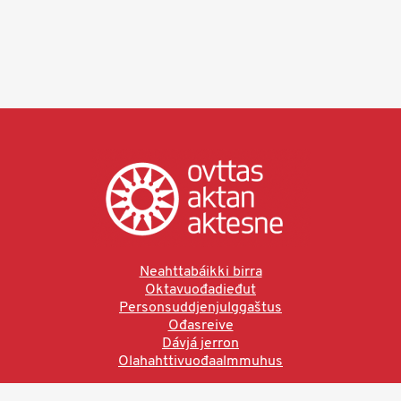
Neahttabáikki birra
Oktavuođadieđut
Personsuddjenjulggaštus
Ođasreive
Dávjá jerron
Olahahttivuođaalmmuhus
Ved å bruke denne siden aksepterer du brukervilkårne.