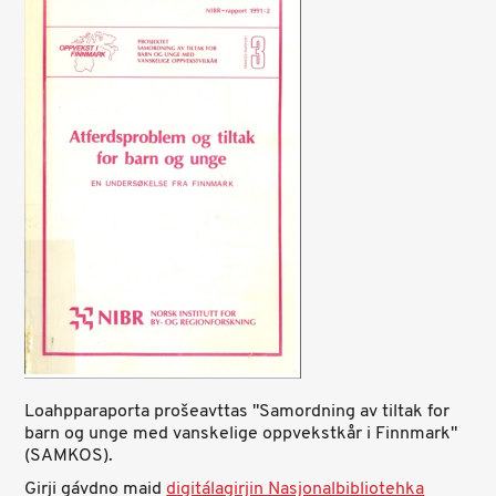
Loahpparaporta prošeavttas "Samordning av tiltak for
barn og unge med vanskelige oppvekstkår i Finnmark"
(SAMKOS).
Girji gávdno maid
digitálagirjin Nasjonalbibliotehka