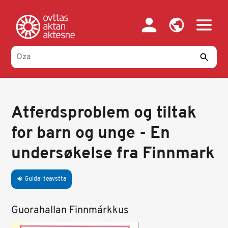
Skip
to
main
content
Atferdsproblem og tiltak
for barn og unge - En
undersøkelse fra Finnmark
Guldal teavstta
volume_up
Guorahallan Finnmárkkus