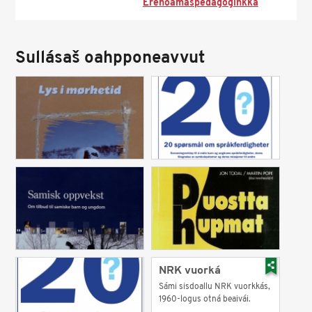
Erenoamášpedagogihkka
Sullásaš oahpponeavvut
NRK vuorká
Sámi sisdoallu NRK vuorkkás,
1960-logus otná beaivái.