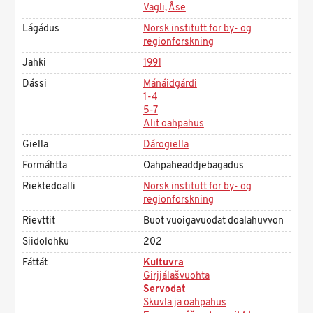
Vagli, Åse
Lágádus
Norsk institutt for by- og
regionforskning
Jahki
1991
Dássi
Mánáidgárdi
1-4
5-7
Alit oahpahus
Giella
Dárogiella
Formáhtta
Oahpaheaddjebagadus
Riektedoalli
Norsk institutt for by- og
regionforskning
Rievttit
Buot vuoigavuođat doalahuvvon
Siidolohku
202
Fáttát
Kultuvra
Girjjálašvuohta
Servodat
Skuvla ja oahpahus