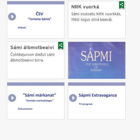
NRK vuorká
Sámi sisdoallu NRK vuorkkás,
1960-logus otná beaivái.
Sámi álbmotbeaivi
Čohkkejuvvon dieđut sámi
álbmotbeaivvi birra.