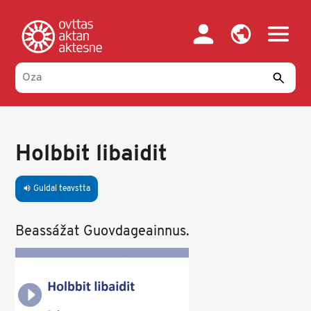
Skip
to
main
content
Holbbit libaidit
Guldal teavstta
volume_up
Beassážat Guovdageainnus.