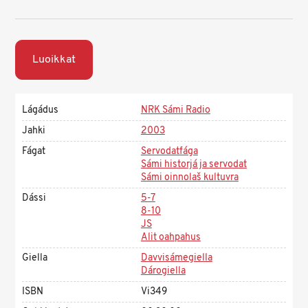
Luoikkat
Lágádus
NRK Sámi Radio
Jahki
2003
Fágat
Servodatfága
Sámi historjá ja servodat
Sámi oinnolaš kultuvra
Dássi
5-7
8-10
JS
Alit oahpahus
Giella
Davvisámegiella
Dárogiella
ISBN
Vi349