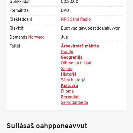
Guhkkodat
00:30:00
Formáhtta
DVD
Riektedoalli
NRK Sámi Radio
Rievttit
Buot vuoigavuođat doalahuvvon
Demands
Norwaco
Jua
Fáttát
Árbevirolaš máhttu
Duodji
Geografiija
Olbmot ja riikkat
Sápmi
Historjá
Sámi historjá
Kultuvra
Filbma
Servodat
Servodatdieđa
Sullásaš oahpponeavvut