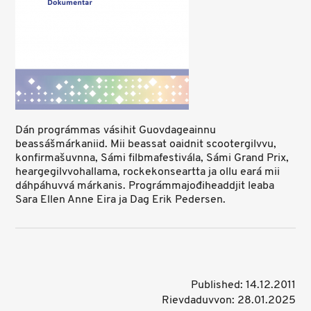
Dán prográmmas vásihit Guovdageainnu
beassášmárkaniid. Mii beassat oaidnit scootergilvvu,
konfirmašuvnna, Sámi filbmafestivála, Sámi Grand Prix,
heargegilvvohallama, rockekonseartta ja ollu eará mii
dáhpáhuvvá márkanis. Prográmmajođiheaddjit leaba
Sara Ellen Anne Eira ja Dag Erik Pedersen.
Published: 14.12.2011
Rievdaduvvon: 28.01.2025