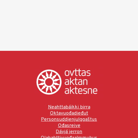
Neahttabáikki birra
Oktavuođadieđut
Personsuddjenjulggaštus
Ođasreive
Dávjá jerron