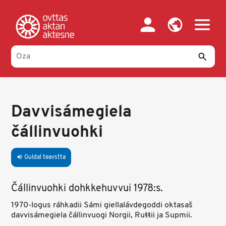
Skip
to
main
content
Davvisámegiela
čállinvuohki
Guldal teavstta
volume_up
Čállinvuohki dohkkehuvvui 1978:s.
1970-logus ráhkadii Sámi giellalávdegoddi oktasaš
davvisámegiela čállinvuogi Norgii, Ruŧŧii ja Supmii.