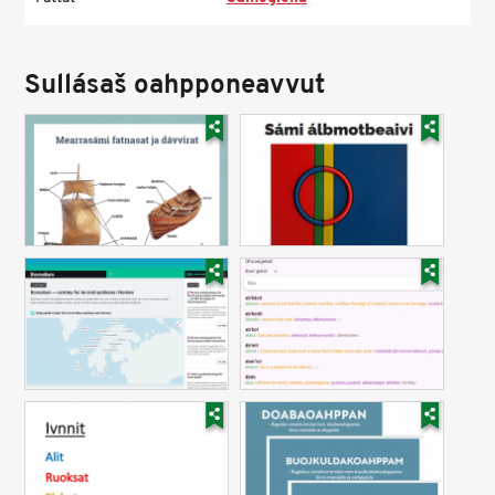
Sullásaš oahpponeavvut