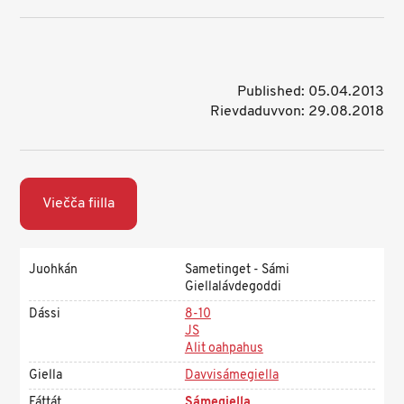
Published: 05.04.2013
Rievdaduvvon: 29.08.2018
Viečča fiilla
Juohkán
Sametinget - Sámi
Giellalávdegoddi
Dássi
8-10
JS
Alit oahpahus
Giella
Davvisámegiella
Fáttát
Sámegiella