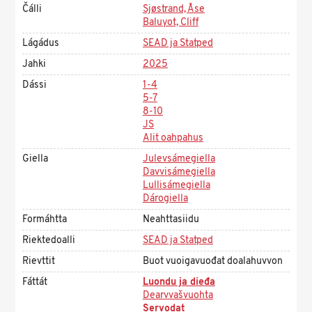
Čálli
Sjøstrand, Åse
Baluyot, Cliff
Lágádus
SEAD ja Statped
Jahki
2025
Dássi
1-4
5-7
8-10
JS
Alit oahpahus
Giella
Julevsámegiella
Davvisámegiella
Lullisámegiella
Dárogiella
Formáhtta
Neahttasiidu
Riektedoalli
SEAD ja Statped
Rievttit
Buot vuoigavuođat doalahuvvon
Fáttát
Luondu ja dieđa
Dearvvašvuohta
Servodat