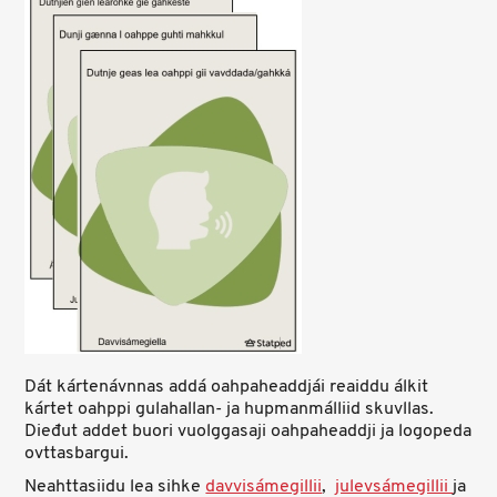
Dát kártenávnnas addá oahpaheaddjái reaiddu álkit
kártet oahppi gulahallan- ja hupmanmálliid skuvllas.
Dieđut addet buori vuolggasaji oahpaheaddji ja logopeda
ovttasbargui.
Neahttasiidu lea sihke
davvisámegillii
,
julevsámegillii
ja