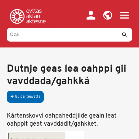
Skip
to
main
content
Dutnje geas lea oahppi gii
vavddada/gahkká
Guldal teavstta
volume_up
Kártenskovvi oahpaheddjiide geain leat
oahppit geat vavddadit/gahkket.