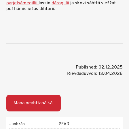
oarjelsámegillii
lassin
dárogillii
ja skovi sáhttá viežžat
pdf hámis iežas dihtorii.
Published: 02.12.2025
Rievdaduvvon: 13.04.2026
Mana neahttabáikái
Juohkán
SEAD