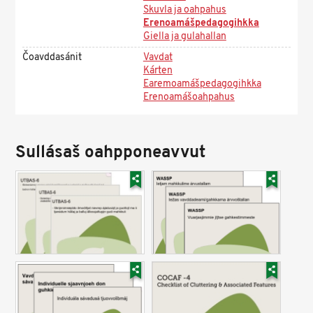
Skuvla ja oahpahus
Erenoamášpedagogihkka
Giella ja gulahallan
Čoavddasánit
Vavdat
Kárten
Earemoamášpedagogihkka
Erenoamášoahpahus
Sullásaš oahpponeavvut