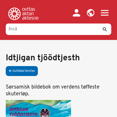
Gahpa
oajvve-
sisadnuj
Idtjigan tjöödtjesth
Gulldala tevstav
volume_up
Sørsamisk bildebok om verdens tøffeste
skuterløp.