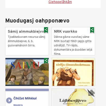
Giehppelåhkåm
Muodugasj oahpponævo
Sámij almmukbiejvve
NRK vuorkko
Tjoakkeduvvam resursa sámij
Dánna gávna vuostasj sáme
álmmukbiejvve, 6. b.
NRK buvtajt 1960-jagijs gitta
guovvamánonn birra.
udnátjijt. TV-rájdo,
dokumentára ja duodden ietjá
filma.