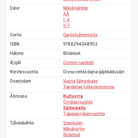
Dáse
Mánájgárdde
AÅ
1-4
5-7
Giella
Oarjjelsámegiella
ISBN
9788294048953
Hábme
Bildebok
Æjgát
Gïelem nastedh
Rievtesvuohta
Divna riektá dajna gájbbádusájn
Doarjodam
Vuona Sámedigge
Trøndelag fylkeskommune
Ábnnasa
Kultuvrra
Girjálasjvuohta
Sámegiella
Tjáppagirjálasjvuohta
Tjåvdabáhko
Snøskuter
Mánájgirjje
Bildebok