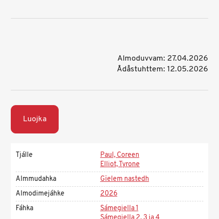
Almoduvvam: 27.04.2026
Ådåstuhttem: 12.05.2026
Luojka
Tjálle
Paul, Coreen
Elliot, Tyrone
Almmudahka
Gïelem nastedh
Almodimejáhke
2026
Fáhka
Sámegiella 1
Sámegiella 2, 3 ja 4