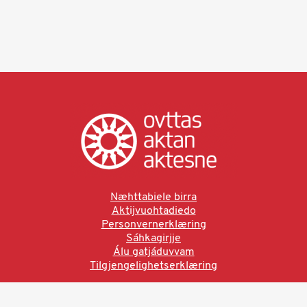
Næhttabiele birra
Aktijvuohtadiedo
Personvernerklæring
Sáhkagirjje
Álu gatjáduvvam
Tilgjengelighetserklæring
Ved å bruke denne siden aksepterer du brukervilkårne.