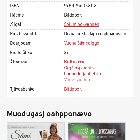
ISBN
9788256032112
Hábme
Bildebok
Æjgát
Solum bokvennen
Rievtesvuohta
Divna riektá dajna gájbbádusájn
Doarjodam
Vuona Sámedigge
Biellelåhko
37
Ábnnasa
Kultuvrra
Girjálasjvuohta
Luonndo ja diehto
Varresvuohta
Tjåvdabáhko
Bildebok
Muodugasj oahpponævo