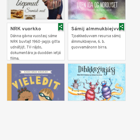
NRK vuorkko
Sámij almmukbiejvve
Dánna gávna vuostasj sáme
Tjoakkeduvvam resursa sámij
NRK buvtajt 1960-jagijs gitta
álmmukbiejvve, 6. b.
udnátjijt. TV-rájdo,
guovvamánonn birra.
dokumentára ja duodden ietjá
filma.