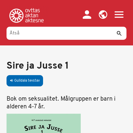
Gahpa
oajvve-
sisadnuj
Sire ja Jusse 1
Gulldala tevstav
volume_up
Bok om seksualitet. Målgruppen er barn i
alderen 4-7 år.