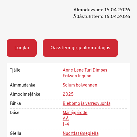
Almoduvvam: 16.04.2026
Ådåstuhttem: 16.04.2026
Luojka
Oasstem girjjealmmudagás
Tjálle
Anne Lene Turi Dimpas
Eriksen Ingunn
Almmudahka
Solum bokvennen
Almodimejáhke
2025
Fáhka
Biebbmo ja varresvuohta
Dáse
Mánájgárdde
AÅ
1-4
Giella
Nuorttasámegiella