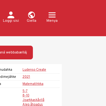
Loggi sisi
Giella
Menya
ná webbabælláj
mudahka
Ludenso Create
dimejáhke
2021
a
Matematihkka
5-7
8-10
Joarkkaskåvllå
Alep åhpadus