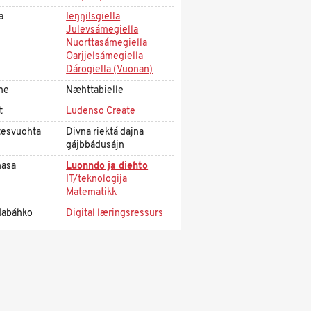
a
Ieŋŋilsgiella
Julevsámegiella
Nuorttasámegiella
Oarjjelsámegiella
Dárogiella (Vuonan)
me
Næhttabielle
t
Ludenso Create
tesvuohta
Divna riektá dajna
gájbbádusájn
asa
Luonndo ja diehto
IT/teknologija
Matematikk
dabáhko
Digital læringsressurs