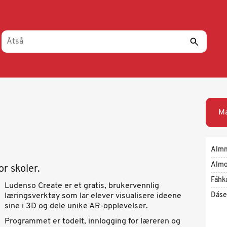
Ma
Alm
Almo
r skoler.
Fáhk
Ludenso Create er et gratis, brukervennlig
Dáse
læringsverktøy som lar elever visualisere ideene
sine i 3D og dele unike AR-opplevelser.
Programmet er todelt, innlogging for læreren og