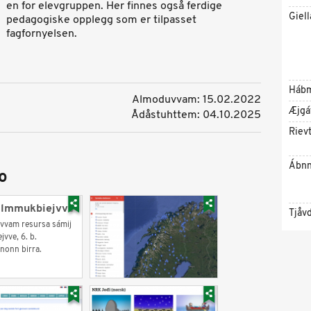
en for elevgruppen. Her finnes også ferdige
Giell
pedagogiske opplegg som er tilpasset
fagfornyelsen.
Háb
Almoduvvam: 15.02.2022
Æjgá
Ådåstuhttem: 04.10.2025
Riev
Ábnn
o
almmukbiejvve
Tjåv
vvam resursa sámij
vve, 6. b.
onn birra.