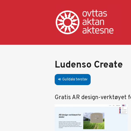
Gahpa
oajvve-
sisadnuj
Ludenso Create
Gulldala tevstav
volume_up
Gratis AR design-verktøyet fo