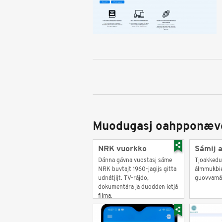
Muodugasj oahpponæv
NRK vuorkko
Sámij 
Dánna gávna vuostasj sáme
Tjoakkedu
NRK buvtajt 1960-jagijs gitta
álmmukbiej
udnátjijt. TV-rájdo,
guovvamán
dokumentára ja duodden ietjá
filma.