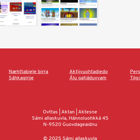
Næhttabiele birra
Aktijvuohtadiedo
Pers
Sáhkagirjje
Álu gatjáduvvam
Tilg
Ovttas | Aktan | Aktesne
Sámi allaskuvla, Hánnoluohkká 45
N-9520 Guovdageaidnu
© 2025 Sámi allaskuvla