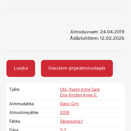
Almoduvvam: 24.04.2019
Ådåstuhttem: 12.02.2026
Luojka
Oasstem girjjealmmudagás
Tjálle
Utsi, Karen Anne Sara
Eira, Kirsten Anne G.
Almmudahka
Davvi Girji
Almodimejáhke
2018
Fáhka
Sámegiella 1
Dáse
5-7