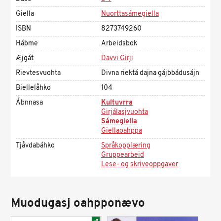
Giella
Nuorttasámegiella
ISBN
8273749260
Hábme
Arbeidsbok
Æjgát
Davvi Girji
Rievtesvuohta
Divna riektá dajna gájbbádusájn
Biellelåhko
104
Ábnnasa
Kultuvrra
Girjálasjvuohta
Sámegiella
Giellaoahppa
Tjåvdabáhko
Språkopplæring
Gruppearbeid
Lese- og skriveoppgaver
Muodugasj oahpponævo