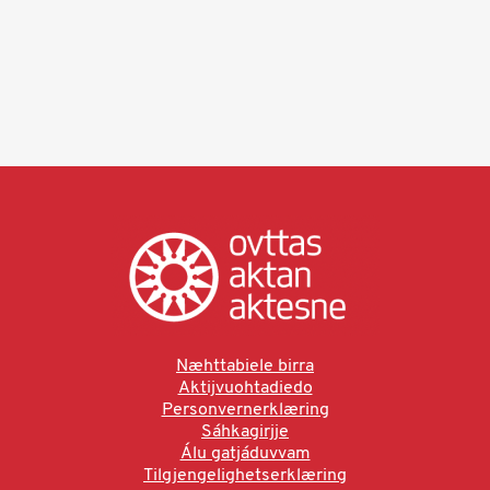
Næhttabiele birra
Aktijvuohtadiedo
Personvernerklæring
Sáhkagirjje
Álu gatjáduvvam
Tilgjengelighetserklæring