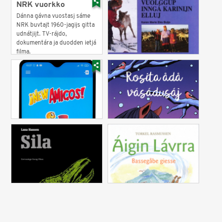
NRK vuorkko
Dánna gávna vuostasj sáme
NRK buvtajt 1960-jagijs gitta
udnátjijt. TV-rájdo,
dokumentára ja duodden ietjá
filma.