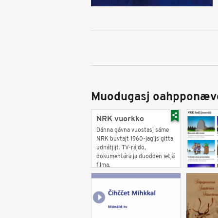
Muodugasj oahpponæv
NRK vuorkko
Dánna gávna vuostasj sáme
NRK buvtajt 1960-jagijs gitta
udnátjijt. TV-rájdo,
dokumentára ja duodden ietjá
filma.