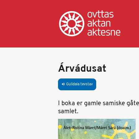
Gahpa
oajvve-
sisadnuj
Árvádusat
Gulldala tevstav
volume_up
I boka er gamle samiske gåt
samlet.