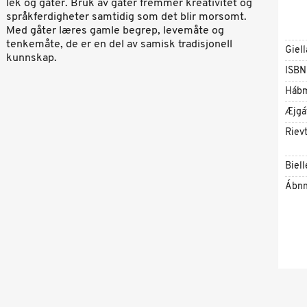
lek og gåter. Bruk av gåter fremmer kreativitet og
språkferdigheter samtidig som det blir morsomt.
Med gåter læres gamle begrep, levemåte og
tenkemåte, de er en del av samisk tradisjonell
Giell
kunnskap.
ISBN
Háb
Æjgá
Riev
Biell
Ábnn