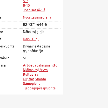
5-7
8-10
Joarkkaskåvllå
a
Nuorttasámegiella
82-7374-644-5
me
Dábálasj girjje
t
Davvi Girji
tesvuohta
Divna riektá dajna
gájbbádusájn
elåhko
51
asa
Arbbedábálasjmáhtto
Njálmálasj árvvo
Kultuvrra
Girjálasjvuohta
Sámegiella
Tjáppagirjálasjvuohta