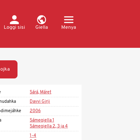
Loggi sisi
Giella
Menya
ojka
e
Sárá, Máret
mudahka
Davvi Girji
dimejáhke
2006
a
Sámegiella 1
Sámegiella 2, 3 ja 4
1-4