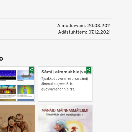
Almoduvvam: 20.03.2011
Ådåstuhttem: 07.12.2021
o
Sámij almmukbiejvve
Tjoakkeduvvam resursa sámij
álmmukbiejvve, 6. b.
guovvamánonn birra.