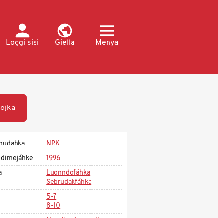
Loggi sisi
Giella
Menya
ojka
mudahka
NRK
dimejáhke
1996
a
Luonndofáhka
Sebrudakfáhka
5-7
8-10