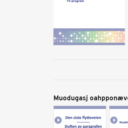
Muodugasj oahpponæv