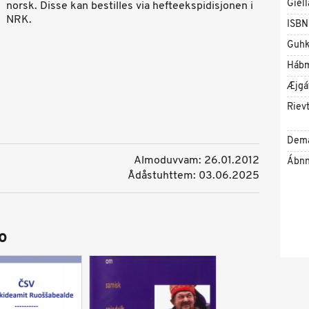
Giell
norsk. Disse kan bestilles via hefteekspidisjonen i
NRK.
ISBN
Guhk
Háb
Æjgá
Riev
Dem
Almoduvvam: 26.01.2012
Ábnn
Ådåstuhttem: 03.06.2025
o