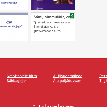
Sámij almmukbiejvve
Tjoakkeduvvam resursa sámij
álmmukbiejvve, 6. b.
guovvamánonn birra.
Næhttabiele birra
Aktijvuohtadiedo
Pers
Sáhkagirjje
Álu gatjáduvvam
Tilg