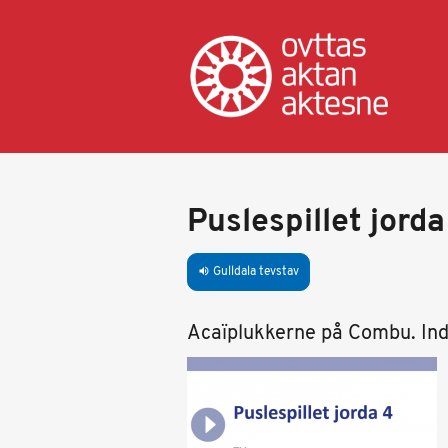
Gahpa
oajvve-
sisadnuj
Puslespillet jorda
Gulldala tevstav
volume_up
Acaïplukkerne på Combu. Ind