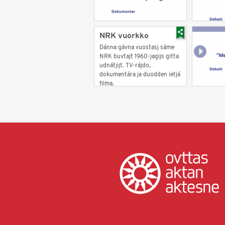
NRK vuorkko
Dánna gávna vuostasj sáme
NRK buvtajt 1960-jagijs gitta
udnátjijt. TV-rájdo,
dokumentára ja duodden ietjá
filma.