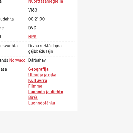
a
Nuorttasámegiella
Vi83
udahka
00:21:00
me
DVD
t
NRK
tesvuohta
Divna riektá dajna
gájbbádusájn
ands
Norwaco
Dárbahav
asa
Geografija
Ulmutja ja rijka
Kultuvrra
Filmma
Luonndo ja diehto
Birás
Luonndofáhka