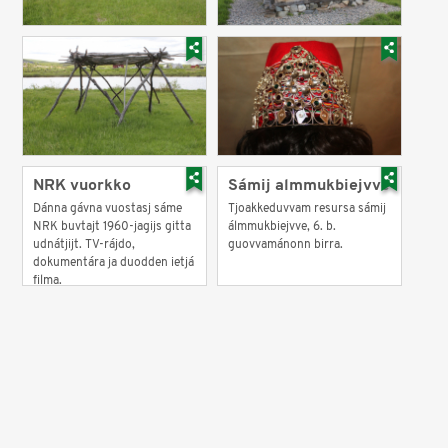
NRK vuorkko
Sámij almmukbiejvve
Dánna gávna vuostasj sáme
Tjoakkeduvvam resursa sámij
NRK buvtajt 1960-jagijs gitta
álmmukbiejvve, 6. b.
udnátjijt. TV-rájdo,
guovvamánonn birra.
dokumentára ja duodden ietjá
filma.