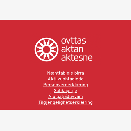
Næhttabiele birra
Aktijvuohtadiedo
Personvernerklæring
Sáhkagirjje
Álu gatjáduvvam
Tilgjengelighetserklæring
Ved å bruke denne siden aksepterer du brukervilkårne.
Les vår personvernerklæring
Ovttas | Aktan | Aktesne