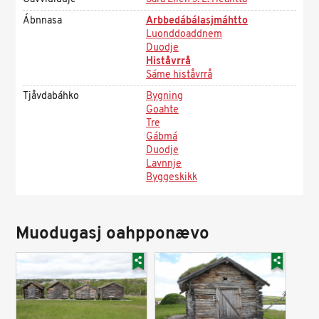
Ábnnasa
Arbbedábálasjmáhtto
Luonddoaddnem
Duodje
Histåvrrå
Sáme histåvrrå
Tjåvdabáhko
Bygning
Goahte
Tre
Gábmá
Duodje
Lavnnje
Byggeskikk
Muodugasj oahpponævo