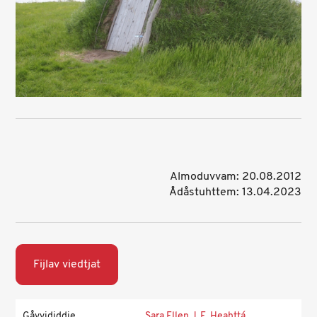
Almoduvvam: 20.08.2012
Ådåstuhttem: 13.04.2023
Fijlav viedtjat
Gåvvididdje
Sara Ellen J. E. Heahttá