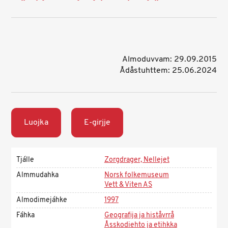
Almoduvvam: 29.09.2015
Ådåstuhttem: 25.06.2024
Luojka
E-girjje
Tjálle
Zorgdrager, Nellejet
Almmudahka
Norsk folkemuseum
Vett & Viten AS
Almodimejáhke
1997
Fáhka
Geografija ja histåvrrå
Åsskodiehto ja etihkka