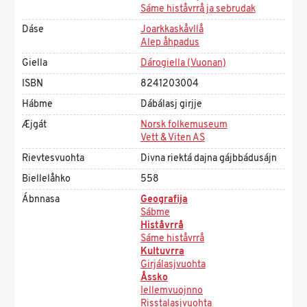
Sáme histåvrrå ja sebrudak
Dáse
Joarkkaskåvllå
Alep åhpadus
Giella
Dárogiella (Vuonan)
ISBN
8241203004
Hábme
Dábálasj girjje
Æjgát
Norsk folkemuseum
Vett & Viten AS
Rievtesvuohta
Divna riektá dajna gájbbádusájn
Biellelåhko
558
Ábnnasa
Geografija
Sábme
Histåvrrå
Sáme histåvrrå
Kultuvrra
Girjálasjvuohta
Åssko
Iellemvuojnno
Risstalasjvuohta