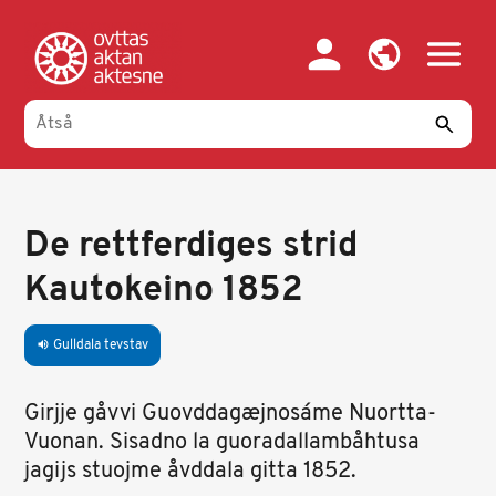
Gahpa
oajvve-
sisadnuj
De rettferdiges strid
Kautokeino 1852
Gulldala tevstav
volume_up
Girjje gåvvi Guovddagæjnosáme Nuortta-
Vuonan. Sisadno la guoradallambåhtusa
jagijs stuojme åvddala gitta 1852.