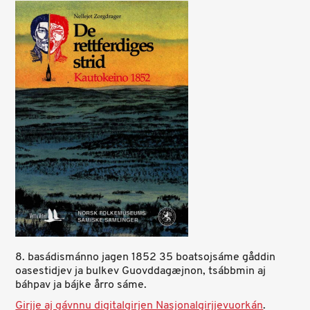
8. basádismánno jagen 1852 35 boatsojsáme gåddin
oasestidjev ja bulkev Guovddagæjnon, tsábbmin aj
báhpav ja bájke årro sáme.
Girjje aj gávnnu digitalgirjen Nasjonalgirjjevuorkán
.