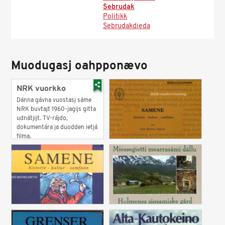
Sebrudak
Politikk
Sebrudakdieda
Muodugasj oahpponævo
NRK vuorkko
Dánna gávna vuostasj sáme
NRK buvtajt 1960-jagijs gitta
udnátjijt. TV-rájdo,
dokumentára ja duodden ietjá
filma.