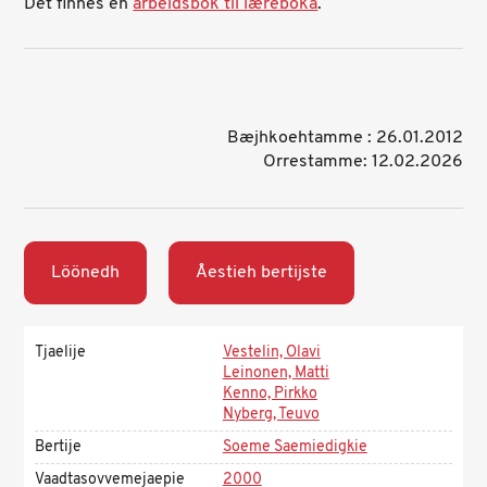
Det finnes en
arbeidsbok til læreboka
.
Bæjhkoehtamme : 26.01.2012
Orrestamme: 12.02.2026
Löönedh
Åestieh bertijste
Tjaelije
Vestelin, Olavi
Leinonen, Matti
Kenno, Pirkko
Nyberg, Teuvo
Bertije
Soeme Saemiedigkie
Vaadtasovvemejaepie
2000