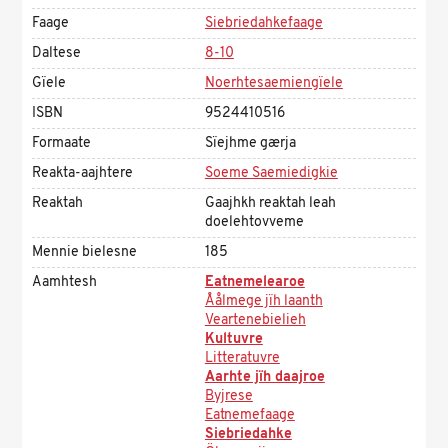
Faage
Siebriedahkefaage
Daltese
8-10
Gïele
Noerhtesaemiengïele
ISBN
9524410516
Formaate
Sïejhme gærja
Reakta-aajhtere
Soeme Saemiedigkie
Reaktah
Gaajhkh reaktah leah
doelehtovveme
Mennie bielesne
185
Aamhtesh
Eatnemelearoe
Åålmege jïh laanth
Veartenebielieh
Kultuvre
Litteratuvre
Aarhte jïh daajroe
Byjrese
Eatnemefaage
Siebriedahke