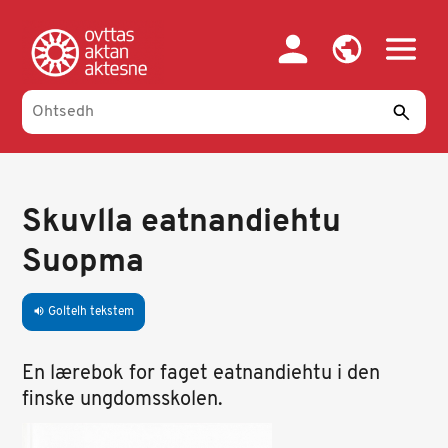
Skip
to
main
content
Skuvlla eatnandiehtu
Suopma
Goltelh tekstem
volume_up
En lærebok for faget eatnandiehtu i den
finske ungdomsskolen.