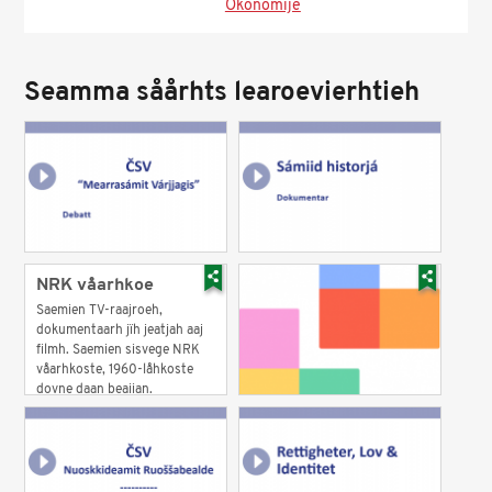
Ökonomije
Seamma såårhts learoevierhtieh
NRK våarhkoe
Saemien TV-raajroeh,
dokumentaarh jïh jeatjah aaj
filmh. Saemien sisvege NRK
våarhkoste, 1960-låhkoste
dovne daan beajjan.