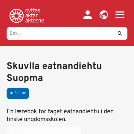
Hopp
til
hovedinnhold
Skuvlla eatnandiehtu
Suopma
Spill av
volume_up
En lærebok for faget eatnandiehtu i den
finske ungdomsskolen.