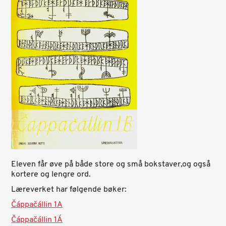
Eleven får øve på både store og små bokstaver,og også
kortere og lengre ord.
Læreverket har følgende bøker:
Čáppačállin 1A
Čáppačállin 1Á