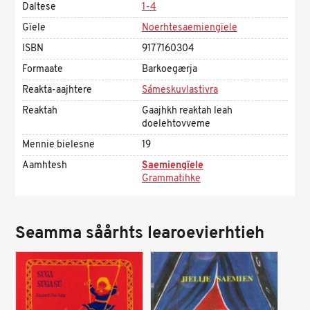
Daltese
1-4
Gïele
Noerhtesaemiengïele
ISBN
9177160304
Formaate
Barkoegærja
Reakta-aajhtere
Sámeskuvlastivra
Reaktah
Gaajhkh reaktah leah
doelehtovveme
Mennie bielesne
19
Aamhtesh
Saemiengïele
Grammatihke
Seamma såårhts learoevierhtieh