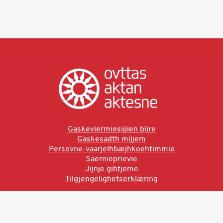
Gaskeviermiesijjien bïjre
Gaskesadth mijjem
Persovne-vaarjelhbæjhkoehtimmie
Saernieprievie
Jïjnje gihtjeme
Tilgjengelighetserklæring
Ved å bruke denne siden aksepterer du brukervilkårne.
Les vår personvernerklæring
Ovttas | Aktan | Aktesne