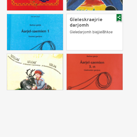
Gïeleskraejrie
darjomh
Gïeledarjomh biejjielåhkoe