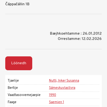
Čáppačállin 1B
Bæjhkoehtamme : 26.01.2012
Orrestamme: 12.02.2026
Löönedh
Tjaelije
Nutti, Inker Susanna
Bertije
Sámeskuvlastivra
Vaadtasovvemejaepie
1990
Faage
Saemien 1