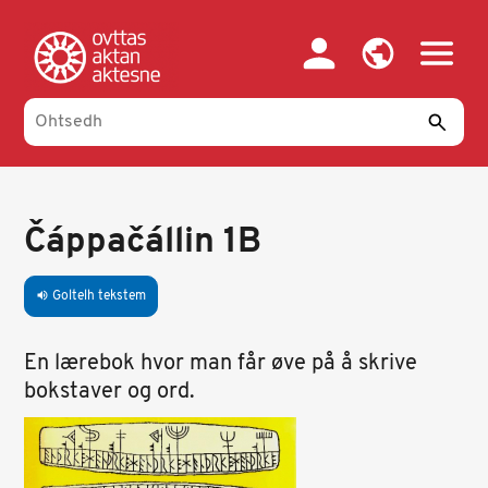
Skip
to
main
content
Čáppačállin 1B
Goltelh tekstem
volume_up
En lærebok hvor man får øve på å skrive
bokstaver og ord.