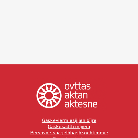
Gaskeviermiesijjien bïjre
Gaskesadth mijjem
Persovne-vaarjelhbæjhkoehtimmie