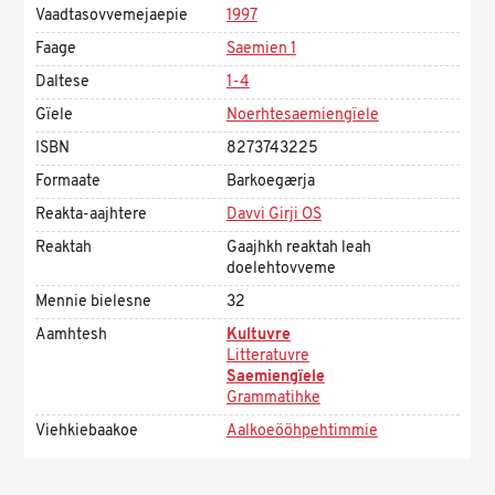
Vaadtasovvemejaepie
1997
Faage
Saemien 1
Daltese
1-4
Gïele
Noerhtesaemiengïele
ISBN
8273743225
Formaate
Barkoegærja
Reakta-aajhtere
Davvi Girji OS
Reaktah
Gaajhkh reaktah leah
doelehtovveme
Mennie bielesne
32
Aamhtesh
Kultuvre
Litteratuvre
Saemiengïele
Grammatihke
Viehkiebaakoe
Aalkoeööhpehtimmie