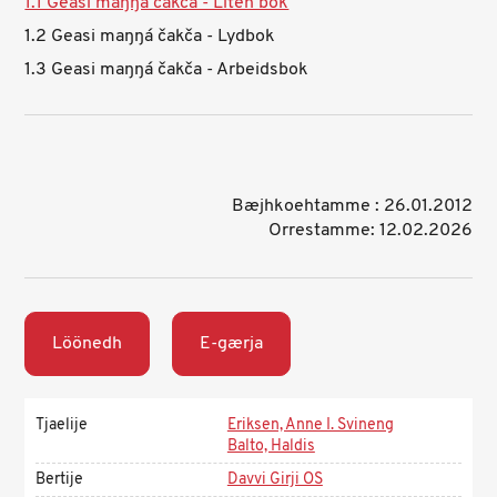
1.1 Geasi maŋŋá čakča - Liten bok
1.2 Geasi maŋŋá čakča - Lydbok
1.3 Geasi maŋŋá čakča - Arbeidsbok
Bæjhkoehtamme : 26.01.2012
Orrestamme: 12.02.2026
Löönedh
E-gærja
Tjaelije
Eriksen, Anne I. Svineng
Balto, Haldis
Bertije
Davvi Girji OS