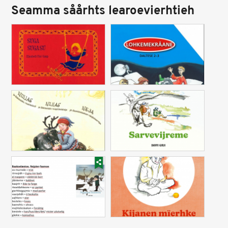
Seamma såårhts learoevierhtieh