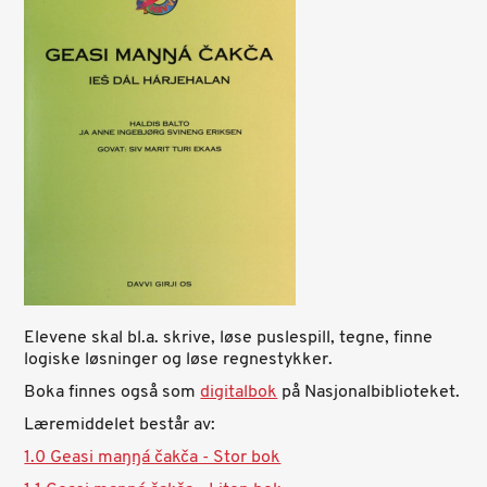
Elevene skal bl.a. skrive, løse puslespill, tegne, finne
logiske løsninger og løse regnestykker.
Boka finnes også som
digitalbok
på Nasjonalbiblioteket.
Læremiddelet består av:
1.0 Geasi maŋŋá čakča - Stor bok