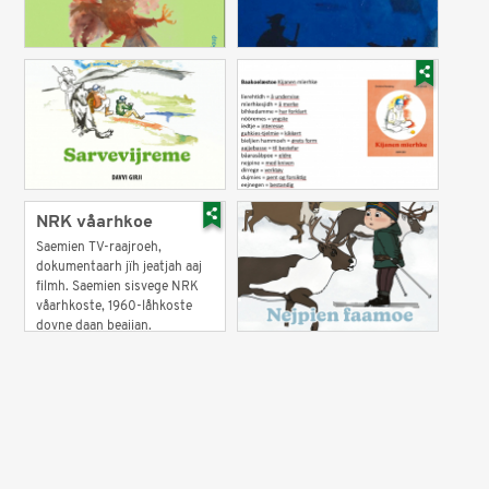
NRK våarhkoe
Saemien TV-raajroeh,
dokumentaarh jïh jeatjah aaj
filmh. Saemien sisvege NRK
våarhkoste, 1960-låhkoste
dovne daan beajjan.