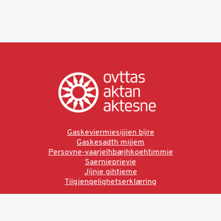
Gaskeviermiesijjien bïjre
Gaskesadth mijjem
Persovne-vaarjelhbæjhkoehtimmie
Saernieprievie
Jïjnje gihtjeme
Tilgjengelighetserklæring
Ved å bruke denne siden aksepterer du brukervilkårne.
Les vår personvernerklæring