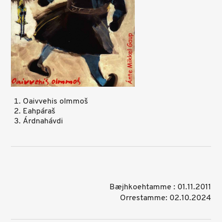
Oaivvehis olmmoš
Eahpáraš
Árdnahávdi
Bæjhkoehtamme : 01.11.2011
Orrestamme: 02.10.2024