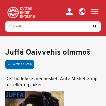
Skip
to
main
content
Juffá Oaivvehis olmmoš
Goltelh tekstem
volume_up
Det hodeløse mennesket. Ánte Mikkel Gaup
forteller og joiker.