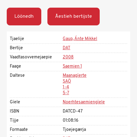
Löönedh
Åestieh bertijste
Tjaelije
Gaup, Ánte Mikkel
Bertije
DAT
Vaadtasovvemejaepie
2008
Faage
Saemien 1
Daltese
Maanagïerte
SAÖ
1-4
5-7
Gïele
Noerhtesaemiengïele
ISBN
DATCD-47
Tïjje
01:08:16
Formaate
Tjoejegærja