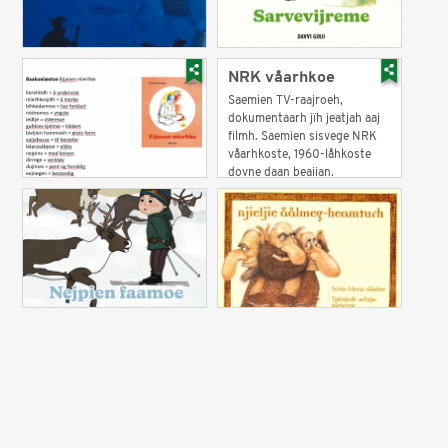
NRK våarhkoe
Saemien TV-raajroeh,
dokumentaarh jïh jeatjah aaj
filmh. Saemien sisvege NRK
våarhkoste, 1960-låhkoste
dovne daan beajjan.