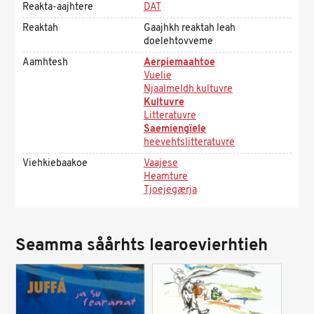
Reakta-aajhtere
DAT
Reaktah
Gaajhkh reaktah leah
doelehtovveme
Aamhtesh
Aerpiemaahtoe
Vuelie
Njaalmeldh kultuvre
Kultuvre
Litteratuvre
Saemiengïele
heevehtslitteratuvre
Viehkiebaakoe
Vaajese
Heamture
Tjoejegærja
Seamma såårhts learoevierhtieh