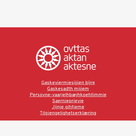
Gaskeviermiesijjien bïjre
Gaskesadth mijjem
Persovne-vaarjelhbæjhkoehtimmie
Saernieprievie
Jïjnje gihtjeme
Tilgjengelighetserklæring
Ved å bruke denne siden aksepterer du brukervilkårne.
Les vår personvernerklæring