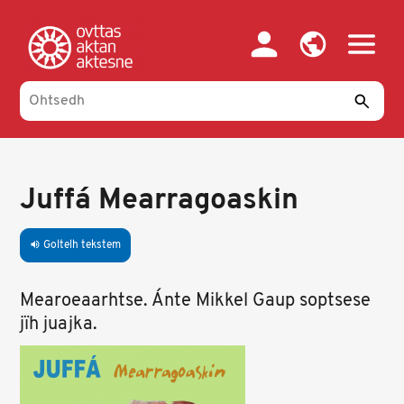
Skip
to
main
content
Juffá Mearragoaskin
Goltelh tekstem
volume_up
Mearoeaarhtse. Ánte Mikkel Gaup soptsese
jïh juajka.