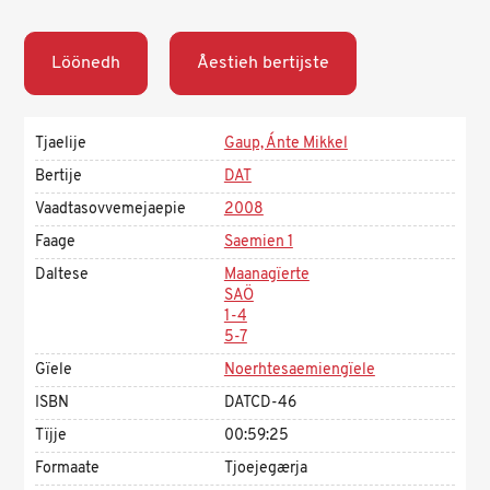
Löönedh
Åestieh bertijste
Tjaelije
Gaup, Ánte Mikkel
Bertije
DAT
Vaadtasovvemejaepie
2008
Faage
Saemien 1
Daltese
Maanagïerte
SAÖ
1-4
5-7
Gïele
Noerhtesaemiengïele
ISBN
DATCD-46
Tïjje
00:59:25
Formaate
Tjoejegærja