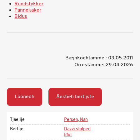
Rundstykker
Pannekaker
Biđus
Bæjhkoehtamme : 03.05.2011
Orrestamme: 29.04.2026
Löönedh
Åestieh bertijste
Tjaelije
Persen, Nan
Bertije
Davvi statped
Iđut