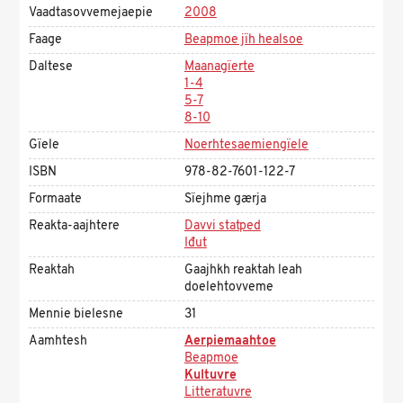
Vaadtasovvemejaepie
2008
Faage
Beapmoe jïh healsoe
Daltese
Maanagïerte
1-4
5-7
8-10
Gïele
Noerhtesaemiengïele
ISBN
978-82-7601-122-7
Formaate
Sïejhme gærja
Reakta-aajhtere
Davvi statped
Iđut
Reaktah
Gaajhkh reaktah leah
doelehtovveme
Mennie bielesne
31
Aamhtesh
Aerpiemaahtoe
Beapmoe
Kultuvre
Litteratuvre