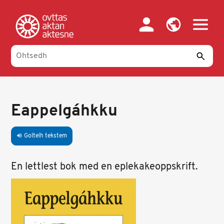
Skip
to
main
content
Eappelgáhkku
Goltelh tekstem
volume_up
En lettlest bok med en eplekakeoppskrift.