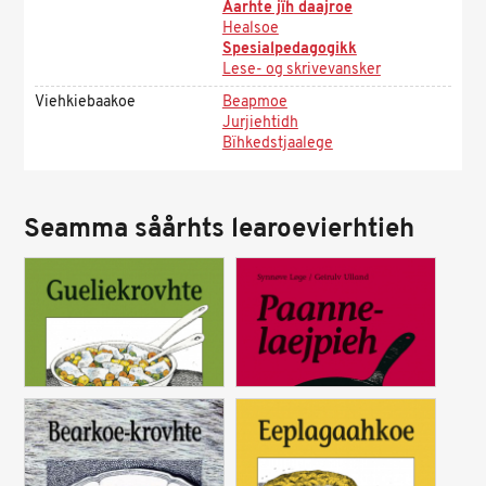
Aarhte jïh daajroe
Healsoe
Spesialpedagogikk
Lese- og skrivevansker
Viehkiebaakoe
Beapmoe
Jurjiehtidh
Bïhkedstjaalege
Seamma såårhts learoevierhtieh