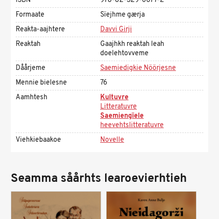
ISBN
978-82-329-0677-2
Formaate
Sïejhme gærja
Reakta-aajhtere
Davvi Girji
Reaktah
Gaajhkh reaktah leah
doelehtovveme
Dåårjeme
Saemiedigkie Nöörjesne
Mennie bielesne
76
Aamhtesh
Kultuvre
Litteratuvre
Saemiengïele
heevehtslitteratuvre
Viehkiebaakoe
Novelle
Seamma såårhts learoevierhtieh