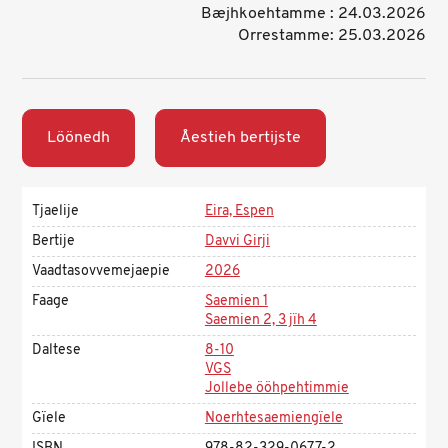
Bæjhkoehtamme : 24.03.2026
Orrestamme: 25.03.2026
Löönedh
Åestieh bertijste
Tjaelije
Eira, Espen
Bertije
Davvi Girji
Vaadtasovvemejaepie
2026
Faage
Saemien 1
Saemien 2, 3 jïh 4
Daltese
8-10
VGS
Jollebe ööhpehtimmie
Gïele
Noerhtesaemiengïele