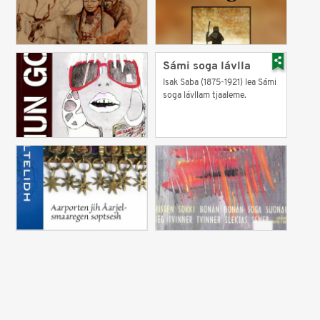
Sámi soga lávlla
Isak Saba (1875-1921) lea Sámi
soga lávllam tjaaleme.