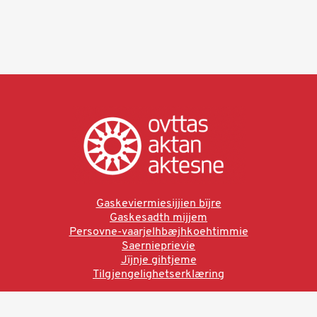
Gaskeviermiesijjien bïjre
Gaskesadth mijjem
Persovne-vaarjelhbæjhkoehtimmie
Saernieprievie
Jïjnje gihtjeme
Tilgjengelighetserklæring
Ved å bruke denne siden aksepterer du brukervilkårne.