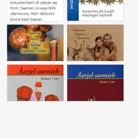
dokumentaarh jïh jeatjah aaj
filmh. Saemien sisvege NRK
våarhkoste, 1960-låhkoste
dovne daan beajjan.