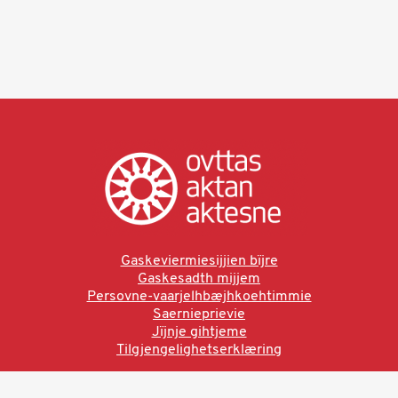
Gaskeviermiesijjien bïjre
Gaskesadth mijjem
Persovne-vaarjelhbæjhkoehtimmie
Saernieprievie
Jïjnje gihtjeme
Tilgjengelighetserklæring
Ved å bruke denne siden aksepterer du brukervilkårne.