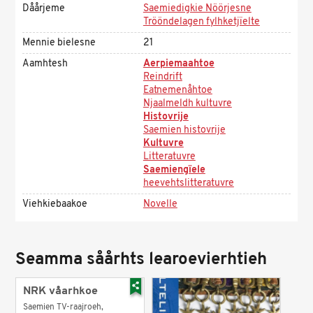
Dåårjeme
Saemiedigkie Nöörjesne
Trööndelagen fylhketjïelte
Mennie bielesne
21
Aamhtesh
Aerpiemaahtoe
Reindrift
Eatnemenåhtoe
Njaalmeldh kultuvre
Histovrije
Saemien histovrije
Kultuvre
Litteratuvre
Saemiengïele
heevehtslitteratuvre
Viehkiebaakoe
Novelle
Seamma såårhts learoevierhtieh
NRK våarhkoe
Saemien TV-raajroeh,