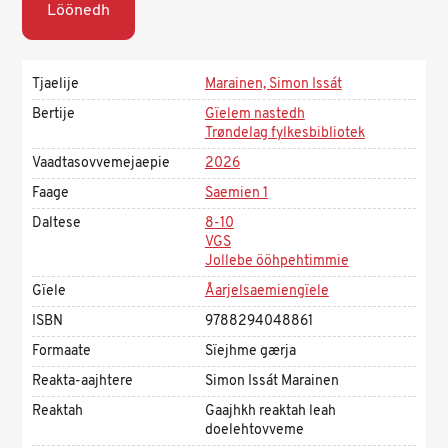
Löönedh
Tjaelije
Marainen, Simon Issát
Bertije
Gïelem nastedh
Trøndelag fylkesbibliotek
Vaadtasovvemejaepie
2026
Faage
Saemien 1
Daltese
8-10
VGS
Jollebe ööhpehtimmie
Gïele
Åarjelsaemiengïele
ISBN
9788294048861
Formaate
Sïejhme gærja
Reakta-aajhtere
Simon Issát Marainen
Reaktah
Gaajhkh reaktah leah
doelehtovveme