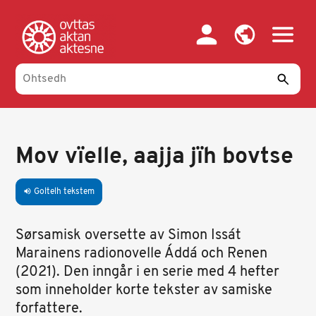
Skip
to
main
content
Mov vïelle, aajja jïh bovtse
Goltelh tekstem
volume_up
Sørsamisk oversette av Simon Issát
Marainens radionovelle Áddá och Renen
(2021).
Den inngår i en serie med 4 hefter
som inneholder korte tekster av samiske
forfattere.