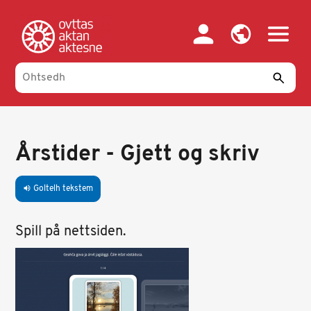
Skip
to
main
content
Årstider - Gjett og skriv
Goltelh tekstem
volume_up
Spill på nettsiden.