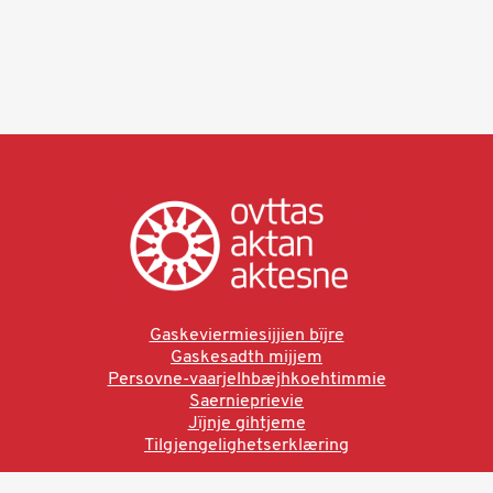
Gaskeviermiesijjien bïjre
Gaskesadth mijjem
Persovne-vaarjelhbæjhkoehtimmie
Saernieprievie
Jïjnje gihtjeme
Tilgjengelighetserklæring
Ved å bruke denne siden aksepterer du brukervilkårne.