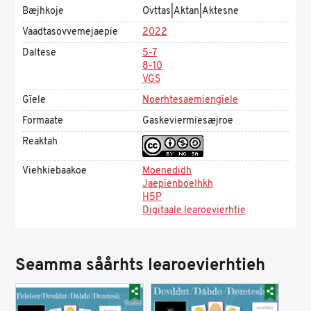
Bæjhkoje
Ovttas|Aktan|Aktesne
Vaadtasovvemejaepie
2022
Daltese
5-7
8-10
VGS
Gïele
Noerhtesaemiengïele
Formaate
Gaskeviermiesæjroe
Reaktah
Viehkiebaakoe
Moenedidh
Jaepienboelhkh
H5P
Digitaale learoevierhtie
Seamma såårhts learoevierhtieh