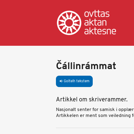
Skip
to
main
content
Čállinrámmat
Goltelh tekstem
volume_up
Artikkel om skriverammer.
Nasjonalt senter for samisk i opplæ
Artikkelen er ment som veiledning f