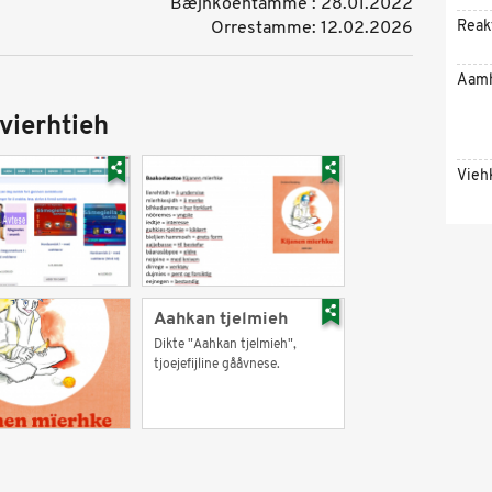
Bæjhkoehtamme : 28.01.2022
Reak
Orrestamme: 12.02.2026
Aam
vierhtieh
Vieh
Aahkan tjelmieh
Dikte "Aahkan tjelmieh",
tjoejefijline gååvnese.