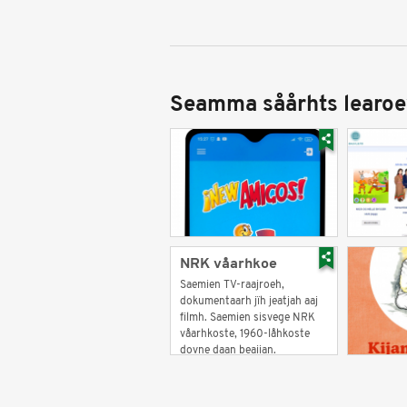
Seamma såårhts learoe
NRK våarhkoe
Saemien TV-raajroeh,
dokumentaarh jïh jeatjah aaj
filmh. Saemien sisvege NRK
våarhkoste, 1960-låhkoste
dovne daan beajjan.