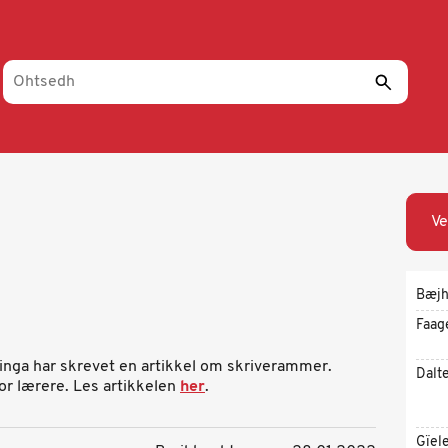
Ve
Bæjh
Faag
ringa har skrevet en artikkel om skriverammer.
Dalt
or lærere. Les artikkelen
her
.
Gïel