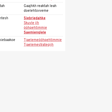
tah
Gaajhkh reaktah leah
doelehtovveme
htesh
Siebriedahke
Skuvle jïh
ööhpehtimmie
Saemiengïele
kiebaakoe
Tjaelemeööhpehtimmie
Tjaelemestrategijh