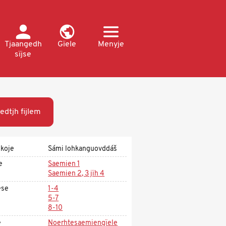
Tjaangedh
Gïele
Menyje
sïjse
edtjh fijlem
koje
Sámi lohkanguovddáš
e
Saemien 1
Saemien 2, 3 jïh 4
ese
1-4
5-7
8-10
e
Noerhtesaemiengïele