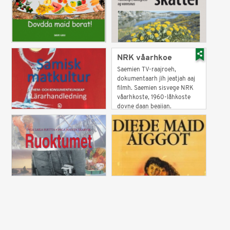
NRK våarhkoe
Saemien TV-raajroeh,
dokumentaarh jïh jeatjah aaj
filmh. Saemien sisvege NRK
våarhkoste, 1960-låhkoste
dovne daan beajjan.