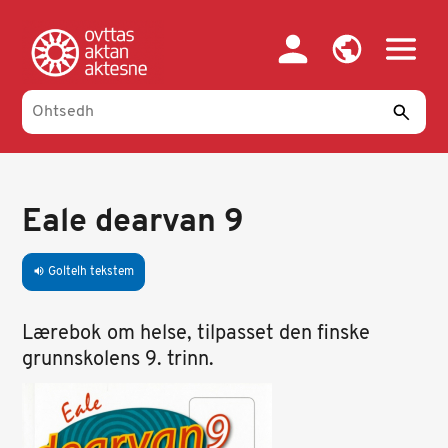
Skip
to
main
content
Eale dearvan 9
Goltelh tekstem
volume_up
Lærebok om helse, tilpasset den finske
grunnskolens 9. trinn.