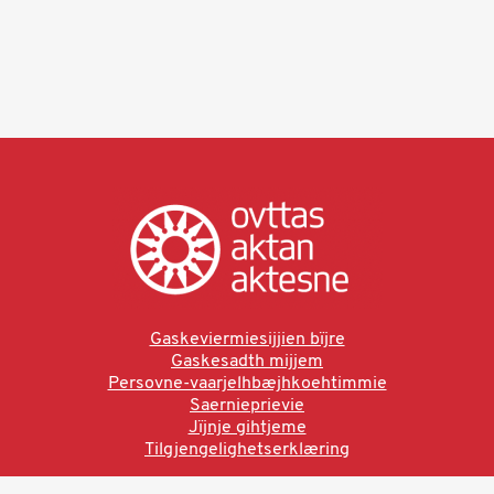
Gaskeviermiesijjien bïjre
Gaskesadth mijjem
Persovne-vaarjelhbæjhkoehtimmie
Saernieprievie
Jïjnje gihtjeme
Tilgjengelighetserklæring
Ved å bruke denne siden aksepterer du brukervilkårne.