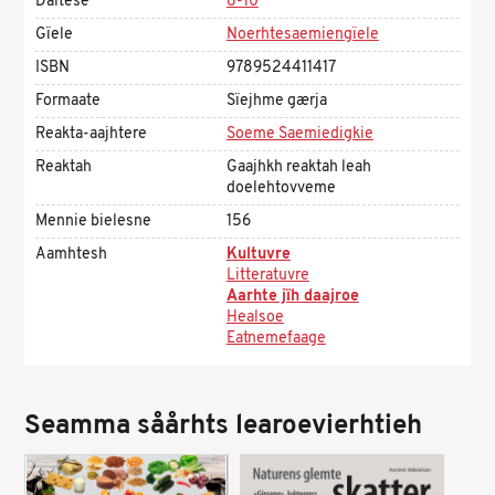
Daltese
8-10
Gïele
Noerhtesaemiengïele
ISBN
9789524411417
Formaate
Sïejhme gærja
Reakta-aajhtere
Soeme Saemiedigkie
Reaktah
Gaajhkh reaktah leah
doelehtovveme
Mennie bielesne
156
Aamhtesh
Kultuvre
Litteratuvre
Aarhte jïh daajroe
Healsoe
Eatnemefaage
Seamma såårhts learoevierhtieh