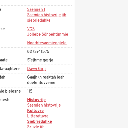
e
Saemien 1
Saemien histovrije jïh
siebriedahke
ese
VGS
Jollebe ööhpehtimmie
e
Noerhtesaemiengïele
8273741575
aate
Sïejhme gærja
ta-aajhtere
Davvi Girji
tah
Gaajhkh reaktah leah
doelehtovveme
ie bielesne
115
htesh
Histovrije
Saemien histovrije
Kultuvre
Litteratuvre
Siebriedahke
Skuvle jïh