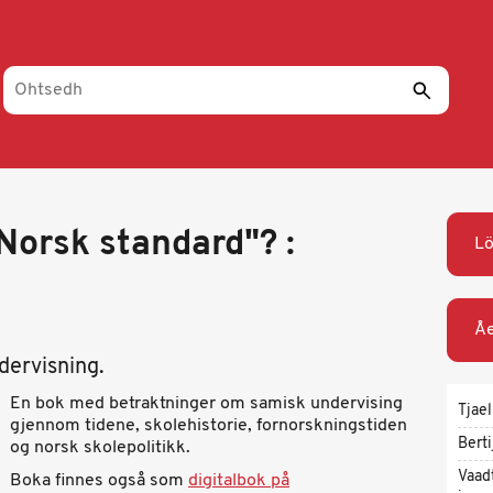
Norsk standard"? :
L
Åe
dervisning.
En bok med betraktninger om samisk undervising
Tjael
gjennom tidene, skolehistorie, fornorskningstiden
Berti
og norsk skolepolitikk.
Vaad
Boka finnes også som
digitalbok på