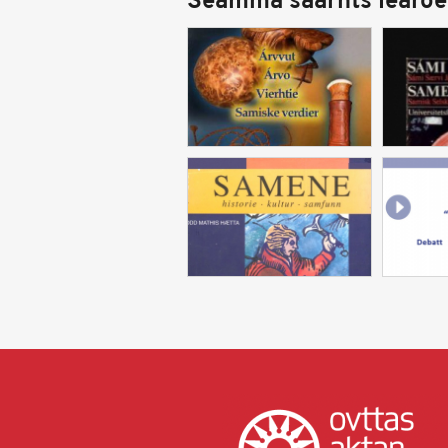
Seamma såårhts learoe