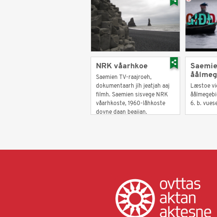
NRK våarhkoe
Saemie
åålmeg
Saemien TV-raajroeh,
dokumentaarh jïh jeatjah aaj
Læstoe vi
filmh. Saemien sisvege NRK
åålmegebie
våarhkoste, 1960-låhkoste
6. b. vues
dovne daan beajjan.