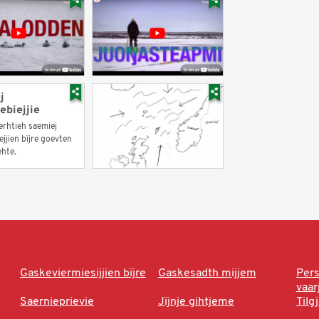
j
ebiejjie
erhtieh saemiej
jjien bïjre goevten
ehte.
Gaskeviermiesijjien bïjre
Gaskesadth mijjem
Per
vaa
Saernieprievie
Jïjnje gihtjeme
Tilg