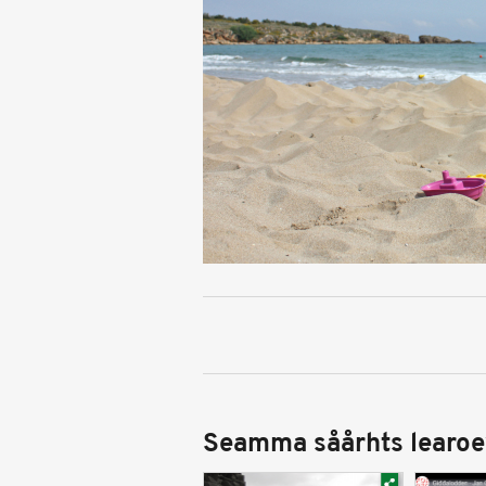
Seamma såårhts learoe