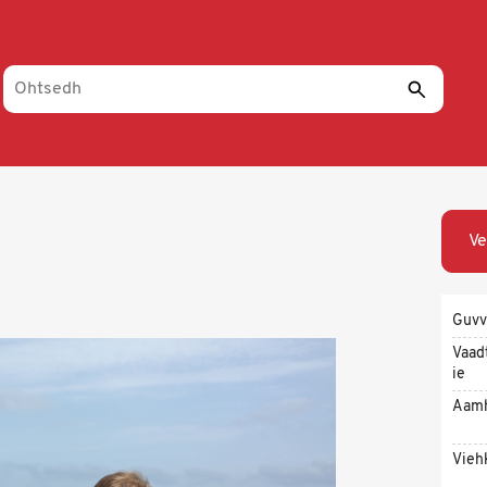
Ve
Guvv
Vaad
ie
Aam
Vieh