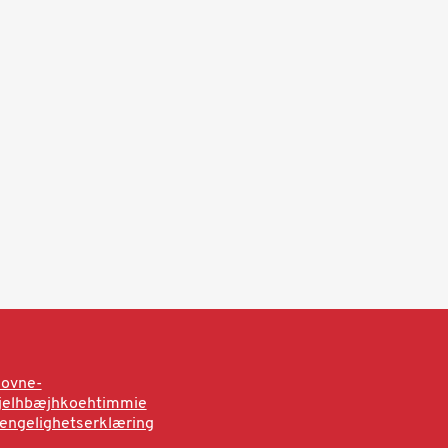
sovne-
rjelhbæjhkoehtimmie
jengelighetserklæring