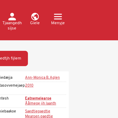
Tjaangedh
Gïele
Menyje
sïjse
edtjh fijlem
iedæjja
Ann-Monica B. Aglen
tasovvemejaep
2010
htesh
Eatnemelearoe
Åålmege jïh laanth
kiebaakoe
Saedtiegaedtie
Mearoen gaedtie