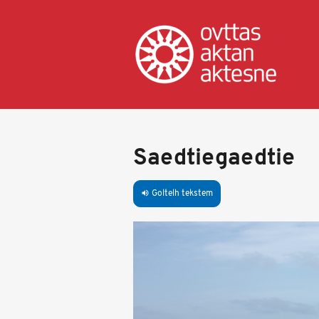
Skip
to
main
content
Saedtiegaedtie
Goltelh tekstem
volume_up