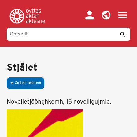
Skip
to
main
content
Stjålet
Goltelh tekstem
volume_up
Novelletjöönghkemh, 15 novelligujmie.