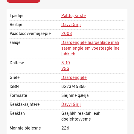
Tjaelije
Paltto, Kirste
Bertije
Davvi Girji
Vaadtasovvemejaepie
2003
Faage
Daaroengïele learoehkide mah
saemiengïelem voestesgïeline
luhkieh
Daltese
8-10
VGS
Gïele
Daaroengïele
ISBN
8273745368
Formaate
Sïejhme gærja
Reakta-aajhtere
Davvi Girji
Reaktah
Gaajhkh reaktah leah
doelehtovveme
Mennie bielesne
226