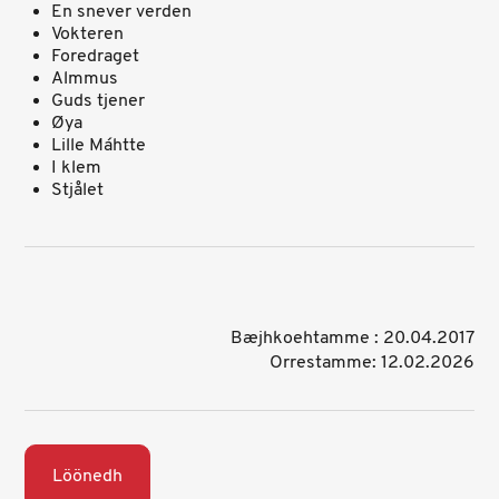
En snever verden
Vokteren
Foredraget
Almmus
Guds tjener
Øya
Lille Máhtte
I klem
Stjålet
Bæjhkoehtamme : 20.04.2017
Orrestamme: 12.02.2026
Löönedh