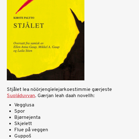
Stjålet lea nöörjengïelejarkoestimmie gærjeste
Suoláduvvan
. Gærjan leah daah novellh:
Vegglusa
Spor
Bjørnejenta
Skjelett
Flue på veggen
Guppoš