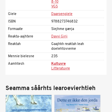
8-10
VGS
Gïele
Daaroengïele
ISBN
9788273746832
Formaate
Sïejhme gærja
Reakta-aajhtere
Davvi Girji
Reaktah
Gaajhkh reaktah leah
doelehtovveme
Mennie bielesne
235
Aamhtesh
Kultuvre
Litteratuvre
Seamma såårhts learoevierhtieh