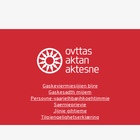
Gaskeviermiesijjien bïjre
Gaskesadth mijjem
Persovne-vaarjelhbæjhkoehtimmie
Saernieprievie
Jïjnje gihtjeme
Tilgjengelighetserklæring
Ved å bruke denne siden aksepterer du brukervilkårne.
Les vår personvernerklæring