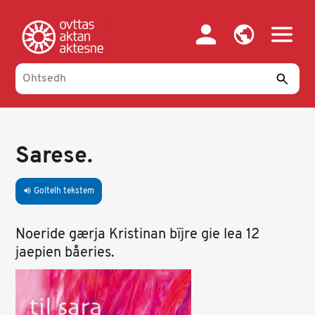
Skip
to
main
content
Sarese.
Goltelh tekstem
volume_up
Noeride gærja Kristinan bïjre gie lea 12
jaepien båeries.