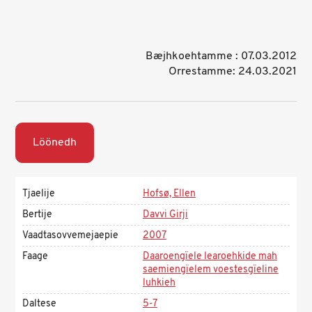
Bæjhkoehtamme : 07.03.2012
Orrestamme: 24.03.2021
Löönedh
Tjaelije
Hofsø, Ellen
Bertije
Davvi Girji
Vaadtasovvemejaepie
2007
Faage
Daaroengïele learoehkide mah
saemiengïelem voestesgïeline
luhkieh
Daltese
5-7