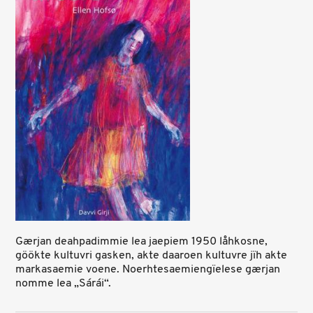
Gærjan deahpadimmie lea jaepiem 1950 låhkosne,
göökte kultuvri gasken, akte daaroen kultuvre jïh akte
markasaemie voene. Noerhtesaemiengïelese gærjan
nomme lea „Sárái“.