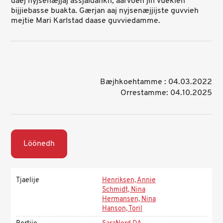
daej nyjsenæjjaj åssjaldahkh, aarvoeh jïh vuekieh
bijjiebasse buakta. Gærjan aaj nyjsenæjjijste guvvieh
mejtie Mari Karlstad daase guvviedamme.
Bæjhkoehtamme : 04.03.2022
Orrestamme: 04.10.2025
Löönedh
Tjaelije
Henriksen, Annie
Schmidt, Nina
Hermansen, Nina
Hanson, Toril