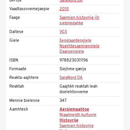
Bertije
SaraNord DA
Vaadtasovvemejaepie
2010
Faage
Saemien histovrije jïh
siebriedahke
Daltese
VGS
Gïele
Eenglaantengïele
Noerhtesaemiengïele
Daaroengïele
ISBN
9788230311196
Formaate
Sïejhme gærja
Reakta-aajhtere
SaraNord DA
Reaktah
Gaajhkh reaktah leah
doelehtovveme
Mennie bielesne
347
Aamhtesh
Aerpiemaahtoe
Njaalmeldh kultuvre
Histovrije
Saemien histovrije