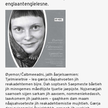
englaantengïelesne.
Øyemor/Čalbmeeadni, jallh åarjelsaemien:
Tjelmieietnie – lea gærja nåajsahvoeten jïh
reakadehtemen bïjre. Dah soptsesh Saepmeste båetieh
jïh minngemes måedtijste tjuetie jaepijste. Nyjsenæjjah
saarnoeh sijjen sarkam jïh aavoem, nommenïekedassh,
laavkomem jïh jaahkoem – gaajhkem dam maam
nåajsahvoeteste jïh reakadehtiemistie mujhtieh. Gærja