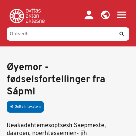
Skip
to
main
content
Øyemor -
fødselsfortellinger fra
Sápmi
Goltelh tekstem
volume_up
Reakadehtemesoptsesh Saepmeste,
daaroen, noerhtesaemien- jïh