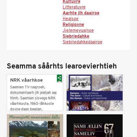
Kultuvre
Litteratuvre
Aarhte jïh daajroe
Healsoe
Religiovne
Jielemevuajnoe
Siebriedahke
Siebriedahkedaajroe
Seamma såårhts learoevierhtieh
NRK våarhkoe
Saemien TV-raajroeh,
dokumentaarh jïh jeatjah aaj
filmh. Saemien sisvege NRK
våarhkoste, 1960-låhkoste
dovne daan beajjan.