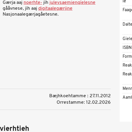
ie
Gærja aaj
noerhte-
jïh
julevsaemiengïelesne
gååvnese, jïh aaj
digitaalegærjine
Faag
Nasjonaalegærjagåetesne.
Dalt
Gïel
ISBN
Form
Reak
Reak
Menn
Bæjhkoehtamme : 27.11.2012
Aam
Orrestamme: 12.02.2026
vierhtieh