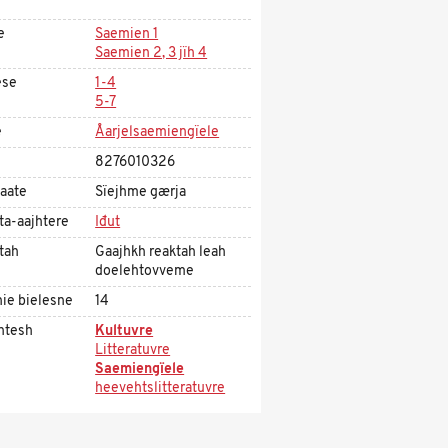
e
Saemien 1
Saemien 2, 3 jïh 4
ese
1-4
5-7
e
Åarjelsaemiengïele
8276010326
aate
Sïejhme gærja
ta-aajhtere
Iđut
tah
Gaajhkh reaktah leah
doelehtovveme
ie bielesne
14
htesh
Kultuvre
Litteratuvre
Saemiengïele
heevehtslitteratuvre