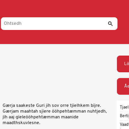
L
Åe
Gærja saakeste Guri jïh sov orre tjïelhkem bïjre.
Tjael
Gærjam maahtah sjïere ööhpehtæmman nuhtjedh,
Berti
jïh aaj gïeleööhpehtæmman maanide
maadthskuvlesne.
Vaad