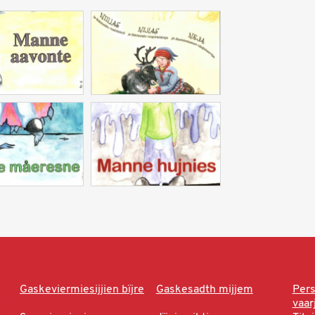
Gaskeviermiesijjien bïjre
Gaskesadth mijjem
Per
vaa