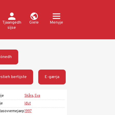
Tjaangedh
Gïele
Menyje
sïjse
öönedh
stieh bertijste
E-gærja
ije
Skåra, Eva
je
Iđut
tasovvemejaep
1997