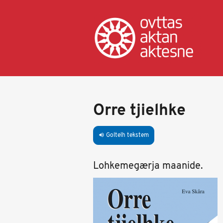
Skip
to
main
content
Orre tjielhke
Goltelh tekstem
volume_up
Lohkemegærja maanide.