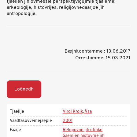
tjaelieh jïh ovmessie perspektijvigujmie tjaaleme:
arkeologije, histovrijes, religijovnedaarjoe jïh
antropologije.
Bæjhkoehtamme : 13.06.2017
Orrestamme: 15.03.2021
Löönedh
Tjaelije
Virdi Kroik, Åsa
Vaadtasovvemejaepie
2001
Faage
Religiovne jïh etihke
Saemien histovrije jïh