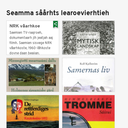
Seamma såårhts learoevierhtieh
NRK våarhkoe
Saemien TV-raajroeh,
dokumentaarh jïh jeatjah aaj
filmh. Saemien sisvege NRK
våarhkoste, 1960-låhkoste
dovne daan beajjan.