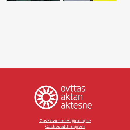
Gaskeviermiesijjien bïjre
Gaskesadth mijjem