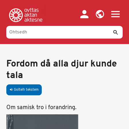
Skip
to
main
content
Fordom då alla djur kunde
tala
Goltelh tekstem
volume_up
Om samisk tro i forandring.