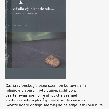
Gærja svïenskegïelesne saemien kultuvren jïh
religijovnen bïjre, mytologijen, jaahkoen,
veartenevåajnoen bïjre jïh guktie saemieh
kristelesvoetem jïh dåapmoestovlide gaavnesjin.
Govhte noere dotkijh saemiej dejpeladtje jaahkoen bïjre