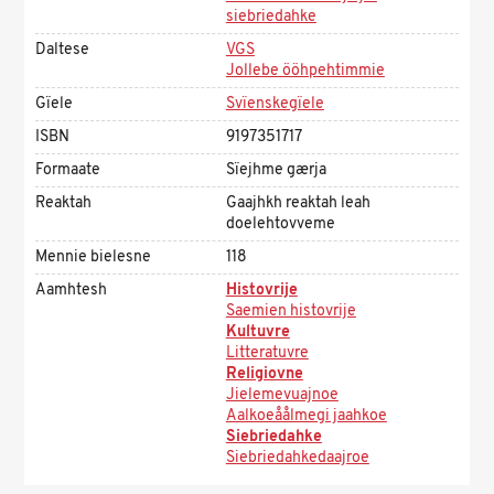
siebriedahke
Daltese
VGS
Jollebe ööhpehtimmie
Gïele
Svïenskegïele
ISBN
9197351717
Formaate
Sïejhme gærja
Reaktah
Gaajhkh reaktah leah
doelehtovveme
Mennie bielesne
118
Aamhtesh
Histovrije
Saemien histovrije
Kultuvre
Litteratuvre
Religiovne
Jielemevuajnoe
Aalkoeåålmegi jaahkoe
Siebriedahke
Siebriedahkedaajroe